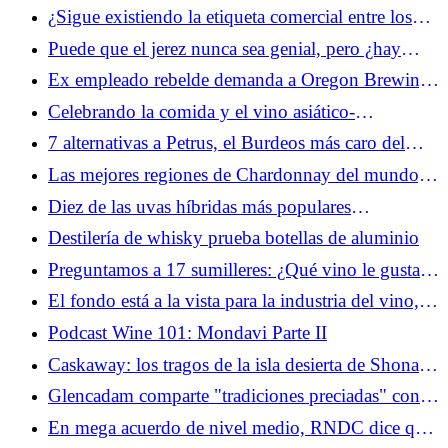
¿Sigue existiendo la etiqueta comercial entre los
bartenders?
Puede que el jerez nunca sea genial, pero ¿hay
esperanza para su uva exclusiva Palomino?
Ex empleado rebelde demanda a Oregon Brewing
tras despidos masivos
Celebrando la comida y el vino asiático-
estadounidense, AAPI Food & Wine llegará a
7 alternativas a Petrus, el Burdeos más caro del
Nueva York en marzo
mundo
Las mejores regiones de Chardonnay del mundo,
mapeadas
Diez de las uvas híbridas más populares
(infografía)
Destilería de whisky prueba botellas de aluminio
Preguntamos a 17 sumilleres: ¿Qué vino le gustaría
que la gente pidiera más? (2026)
El fondo está a la vista para la industria del vino,
según el informe 2026 del Silicon Valley Bank
Podcast Wine 101: Mondavi Parte II
Caskaway: los tragos de la isla desierta de Shona
Macleod
Glencadam comparte "tradiciones preciadas" con la
apertura de su primer centro de visitantes
En mega acuerdo de nivel medio, RNDC dice que