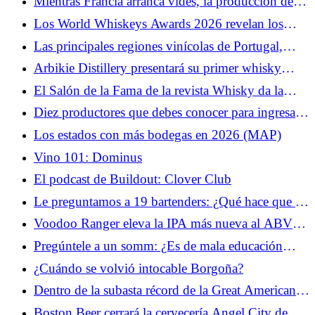
Mientras Francia arranca vides, la producción de
NYC
vino se expande por Escandinavia
Los World Whiskeys Awards 2026 revelan los
ganadores de la ronda americana
Las principales regiones vinícolas de Portugal,
mapeadas
Arbikie Distillery presentará su primer whisky
escocés de pura malta
El Salón de la Fama de la revista Whisky da la
bienvenida a los últimos miembros
Diez productores que debes conocer para ingresar
estadounidenses
al Cabernet Sauvignon de Napa Valley
Los estados con más bodegas en 2026 (MAP)
Vino 101: Dominus
El podcast de Buildout: Clover Club
Le preguntamos a 19 bartenders: ¿Qué hace que un
bar sea perfecto para la primera cita?
Voodoo Ranger eleva la IPA más nueva al ABV
más alto hasta el momento
Pregúntele a un somm: ¿Es de mala educación
pasar mucho tiempo eligiendo una botella?
¿Cuándo se volvió intocable Borgoña?
Dentro de la subasta récord de la Great American
Whiskey Collection
Boston Beer cerrará la cervecería Angel City de