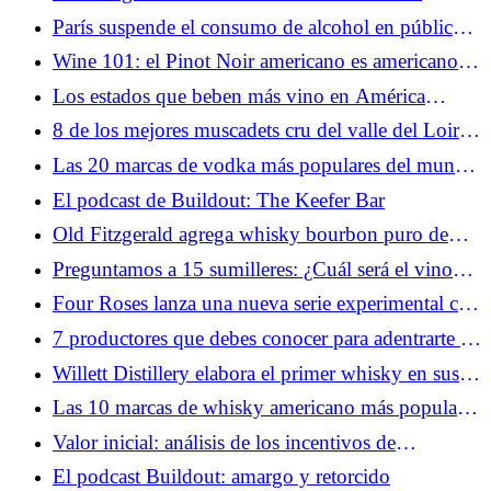
estadounidense (cronología)
París suspende el consumo de alcohol en público
mientras una ola de calor récord sacude a Francia
Wine 101: el Pinot Noir americano es americano
ahora
Los estados que beben más vino en América
(2025) (MAP)
8 de los mejores muscadets cru del valle del Loira
en Francia
Las 20 marcas de vodka más populares del mundo
para 2026
El podcast de Buildout: The Keefer Bar
Old Fitzgerald agrega whisky bourbon puro de
Kentucky de 10 años a su serie de decantadores
Preguntamos a 15 sumilleres: ¿Cuál será el vino
embotellados en Bond
del verano? (2026)
Four Roses lanza una nueva serie experimental con
bourbon japonés Mizunara añejado en roble
7 productores que debes conocer para adentrarte en
Rioja
Willett Distillery elabora el primer whisky en sus
nuevas instalaciones en Kentucky
Las 10 marcas de whisky americano más populares
del mundo para 2026
Valor inicial: análisis de los incentivos de
bienvenida y las ventajas de contratación de las
El podcast Buildout: amargo y retorcido
soluciones de crédito digital