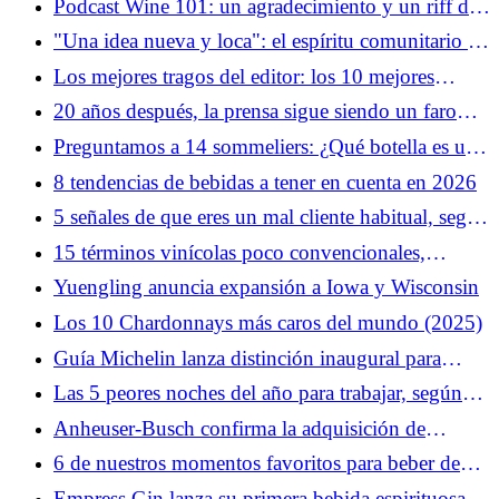
Podcast Wine 101: un agradecimiento y un riff de
vino hasta 2026
"Una idea nueva y loca": el espíritu comunitario de
Feddie Ocean Distillery
Los mejores tragos del editor: los 10 mejores
whiskies de 2025
20 años después, la prensa sigue siendo un faro
para el vino raro del valle de Napa
Preguntamos a 14 sommeliers: ¿Qué botella es una
bandera verde cuando la ves en una carta de vinos?
8 tendencias de bebidas a tener en cuenta en 2026
(2026)
5 señales de que eres un mal cliente habitual, según
los bartenders
15 términos vinícolas poco convencionales,
explicados
Yuengling anuncia expansión a Iowa y Wisconsin
Los 10 Chardonnays más caros del mundo (2025)
Guía Michelin lanza distinción inaugural para
bodegas
Las 5 peores noches del año para trabajar, según
los bartenders
Anheuser-Busch confirma la adquisición de
BeatBox en un acuerdo de 490 millones de dólares
6 de nuestros momentos favoritos para beber de
películas navideñas populares
Empress Gin lanza su primera bebida espirituosa