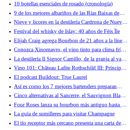
de The Dalmore
10 botellas esenciales de rosado (cronología)
9 de los mejores albariños de las Rías Baixas de
España
Nieve y licores en la destilería Cardrona de Nueva
Zelanda
Festival del whisky de Islay: 40 años de Fèis Ìle
Elijah Craig agrega Bourbon de 21 años a la línea
Single Barrel
Conozca Xinomavro, el vino tinto para clima frío
más fresco de Grecia de DOP Amyndeon (ΠΟΠ
La destilería Il Signor Camillo, de la granja al vaso,
Αμύνταιο)
lanza whisky inaugural “completamente italiano”
Vino 101: Château Lafite Rothschild III: Príncipe
de las Vides
El podcast Buildout: True Laurel
Así es como los 7 mejores bartenders preparan
spritzes en casa
Cinco alternativas al Sancerre, el Sauvignon Blanc
del Valle del Loira que está ganando popularidad
Four Roses lanza su bourbon más antiguo hasta el
(y precio)
momento para inaugurar la línea de antología
La guía de sumilleres para visitar Champagne
'Ultra-Premium'
El tío receptor más cercano presenta una carta de
intención para vender la marca de whisky