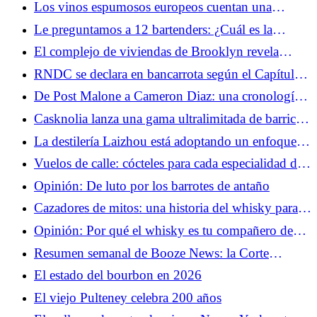
Los vinos espumosos europeos cuentan una
historia en cada sorbo
Le preguntamos a 12 bartenders: ¿Cuál es la
ciudad internacional más emocionante para beber
El complejo de viviendas de Brooklyn revela
en este momento?
senderos y áreas de juegos hechos con 450.000
RNDC se declara en bancarrota según el Capítulo
corchos reciclados
11 y busca compradores para las operaciones
De Post Malone a Cameron Diaz: una cronología
restantes
de cada lanzamiento de vino de una celebridad
Casknolia lanza una gama ultralimitada de barricas
importante
de lujo
La destilería Laizhou está adoptando un enfoque
claramente chino para el whisky
Vuelos de calle: cócteles para cada especialidad del
golf
Opinión: De luto por los barrotes de antaño
Cazadores de mitos: una historia del whisky para el
desayuno
Opinión: Por qué el whisky es tu compañero de
verano
Resumen semanal de Booze News: la Corte
Suprema revisará una demanda por un paquete de
El estado del bourbon en 2026
6 cervezas, la caída de los precios de los viñedos en
El viejo Pulteney celebra 200 años
Burdeos y más