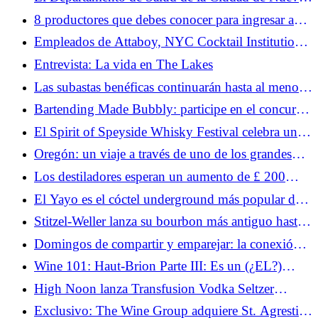
liquidación
York lanza la campaña contra el alcohol 'Buzzkill'
8 productores que debes conocer para ingresar a
Brunello di Montalcino
Empleados de Attaboy, NYC Cocktail Institution,
votan a favor de sindicalizarse
Entrevista: La vida en The Lakes
Las subastas benéficas continuarán hasta al menos
2033 después de que se amplíe la asociación
Bartending Made Bubbly: participe en el concurso
de bartending Prosecco DOC
El Spirit of Speyside Whisky Festival celebra un
año récord
Oregón: un viaje a través de uno de los grandes
destinos vinícolas de Estados Unidos
Los destiladores esperan un aumento de £ 200
millones después de que Trump elimine los
El Yayo es el cóctel underground más popular de
aranceles al whisky
Madrid
Stitzel-Weller lanza su bourbon más antiguo hasta
el momento: una edición limitada de 3000 dólares
Domingos de compartir y emparejar: la conexión
de 31 años
que todos necesitamos
Wine 101: Haut-Brion Parte III: Es un (¿EL?)
Nuevo estilo
High Noon lanza Transfusion Vodka Seltzer
inspirado en el golf como su primer sabor limitado
Exclusivo: The Wine Group adquiere St. Agrestis,