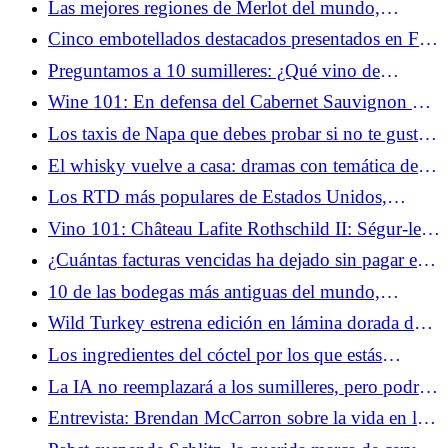
Las mejores regiones de Merlot del mundo,
mapeadas
Cinco embotellados destacados presentados en Fèis
Ìle de este año
Preguntamos a 10 sumilleres: ¿Qué vino de
supermercado amas en secreto? (2026)
Wine 101: En defensa del Cabernet Sauvignon 50
años después del juicio de París
Los taxis de Napa que debes probar si no te gustan
los vinos grandes y con mermelada
El whisky vuelve a casa: dramas con temática de
fútbol
Los RTD más populares de Estados Unidos,
clasificados por contenido de alcohol (infografía)
Vino 101: Château Lafite Rothschild II: Ségur-le-
Château
¿Cuántas facturas vencidas ha dejado sin pagar el
RNDC en su colapso?
10 de las bodegas más antiguas del mundo,
mapeadas
Wild Turkey estrena edición en lámina dorada de
16 años, la primera en la nueva línea de archivos
Los ingredientes del cóctel por los que estás
de Austin Nichols
pagando de más y qué usan los camareros en su
La IA no reemplazará a los sumilleres, pero podría
lugar
ayudar a salvar el vino
Entrevista: Brendan McCarron sobre la vida en los
Lakes