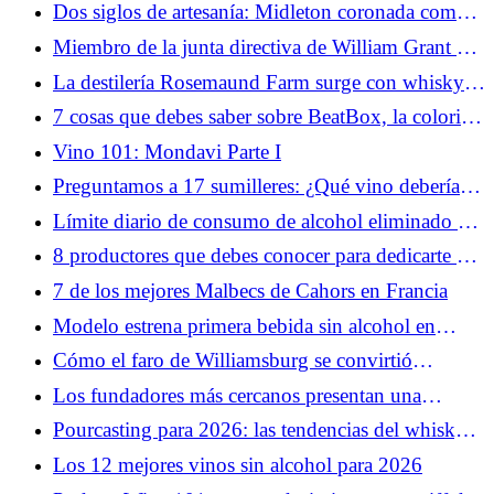
Reyes lo comprará en siete mercados (en
Dos siglos de artesanía: Midleton coronada como
desarrollo)
la destilería internacional más premiada del mundo
Miembro de la junta directiva de William Grant &
Sons nombrado presidente del Consejo de SWA
La destilería Rosemaund Farm surge con whisky
inglés de pura malta de 10 años
7 cosas que debes saber sobre BeatBox, la colorida
marca RTD popular entre la Generación Z
Vino 101: Mondavi Parte I
Preguntamos a 17 sumilleres: ¿Qué vino debería
desaparecer de las listas este año? (2026)
Límite diario de consumo de alcohol eliminado de
las pautas dietéticas de EE. UU.
8 productores que debes conocer para dedicarte al
sake
7 de los mejores Malbecs de Cahors en Francia
Modelo estrena primera bebida sin alcohol en
EE.UU.
Cómo el faro de Williamsburg se convirtió
silenciosamente en el lugar de reunión de la
Los fundadores más cercanos presentan una
industria de los bares
demanda contra el ex director financiero en medio
Pourcasting para 2026: las tendencias del whisky
de las batallas legales en curso de la empresa
del nuevo año
Los 12 mejores vinos sin alcohol para 2026