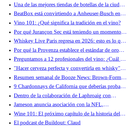
Una de las mejores tiendas de botellas de la ciudad
de Nueva York se esconde en Penn Station
BeatBox está convirtiendo a Anheuser-Busch en
uno de los principales vendedores de "vinos"
Vino 101: ¿Qué significa la tradición en el vino?
Por qué Jurançon Sec está teniendo un momento
con Somms y 4 productores para probar
Whiskey Live Paris regresa en 2026: esto es lo que
necesita saber
Por qué la Provenza establece el estándar de oro
para el rosado (infografía)
Preguntamos a 12 profesionales del vino: ¿Cuál es
el vino tinto más subestimado?
"Hacer cerveza perfecta y convertirla en whisky":
Dentro de Copperworks Distilling de Seattle
Resumen semanal de Booze News: Brown-Forman
rechaza otra oferta de Sazerac, Estados Unidos
9 Chardonnays de California que deberías probar
levanta los aranceles al whisky escocés y más
si no te gustan los vinos grandes con sabor a roble
Dentro de la colaboración de Laphroaig con
Willem Dafoe
Jameson anuncia asociación con la NFL,
reemplazando a Diageo como patrocinador oficial
Wine 101: El próximo capítulo de la historia del
de bebidas espirituosas
vino estadounidense: Maryland
El podcast de Buildout: Claud