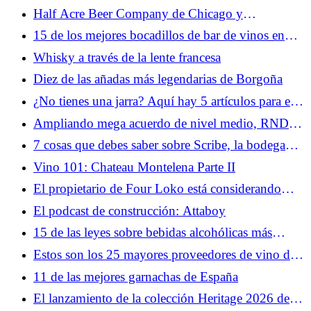
ofrece la mejor relación calidad-precio? (2026)
Half Acre Beer Company de Chicago y
Maplewood Brewery se fusionan en medio de una
15 de los mejores bocadillos de bar de vinos en
ola de consolidación artesanal
Nueva York
Whisky a través de la lente francesa
Diez de las añadas más legendarias de Borgoña
¿No tienes una jarra? Aquí hay 5 artículos para el
hogar que puede usar en su lugar
Ampliando mega acuerdo de nivel medio, RNDC
dice que Reyes comprará cinco mercados más
7 cosas que debes saber sobre Scribe, la bodega
genial para niños de Sonoma
Vino 101: Chateau Montelena Parte II
El propietario de Four Loko está considerando
vender una infame bebida para fiestas
El podcast de construcción: Attaboy
15 de las leyes sobre bebidas alcohólicas más
extrañas de EE. UU.
Estos son los 25 mayores proveedores de vino de
EE. UU. (2026)
11 de las mejores garnachas de España
El lanzamiento de la colección Heritage 2026 de