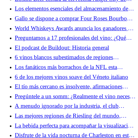
Los Ángeles en abril
Los elementos esenciales del almacenamiento de
whisky.
Gallo se dispone a comprar Four Roses Bourbon
por hasta 775 millones de dólares
World Whiskeys Awards anuncia los ganadores del
resto del mundo para 2026
Preguntamos a 17 profesionales del vino: ¿Qué
regiones vinícolas europeas ofrecen la mejor
El podcast de Buildout: Historia general
relación calidad-precio?
6 vinos blancos subestimados de regiones
históricamente centradas en el tinto
Los fanáticos más borrachos de la NFL esta
temporada, clasificados (2026)
6 de los mejores vinos soave del Véneto italiano
El tío más cercano es insolvente, afirmaciones
explosivas de la declaración jurada del síndico
Pregúntele a un somm: ¿Realmente el vino necesita
descansar después de viajar?
A menudo ignorado por la industria, el club
bartending perdura
Las mejores regiones de Riesling del mundo,
mapeadas
La bebida perfecta para acompañar la visualización
de cada deporte olímpico de invierno
Disfrute de la vida nocturna de Charleston en estos