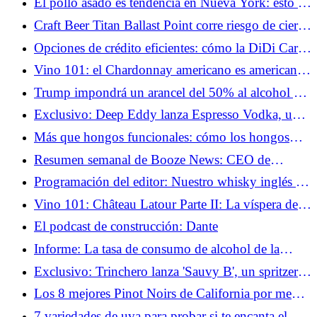
El pollo asado es tendencia en Nueva York: esto es
lo que se puede beber en cada lugar
Craft Beer Titan Ballast Point corre riesgo de cierre
en medio de demandas internas
Opciones de crédito eficientes: cómo la DiDi Card
y nuestra tarjeta virtual agilizan tu acceso al crédito
Vino 101: el Chardonnay americano es americano
ahora
Trump impondrá un arancel del 50% al alcohol y
otros productos canadienses el próximo mes
Exclusivo: Deep Eddy lanza Espresso Vodka, un
Espresso Martini para batir y servir
Más que hongos funcionales: cómo los hongos
dan sabor al vino y a las bebidas espirituosas
Resumen semanal de Booze News: CEO de
Brown-Forman se jubilará, cosecha inusualmente
Programación del editor: Nuestro whisky inglés de
temprana en Santa Bárbara y más
ensueño XI antes de la semifinal
Vino 101: Château Latour Parte II: La víspera de
1855
El podcast de construcción: Dante
Informe: La tasa de consumo de alcohol de la
generación Z aumenta al 74%, mientras que los
Exclusivo: Trinchero lanza 'Sauvy B', un spritzer
boomers impulsan la disminución general
de vino con electrolitos añadidos
Los 8 mejores Pinot Noirs de California por menos
de 30 dólares
7 variedades de uva para probar si te encanta el