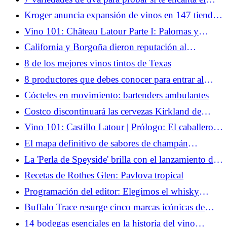
Cabernet Sauvignon
Kroger anuncia expansión de vinos en 147 tiendas,
agregando barras de degustación y etiquetas
Vino 101: Château Latour Parte I: Palomas y
premium
riqueza
California y Borgoña dieron reputación al
Chardonnay. ¿Podrá Oregón abrirse paso?
8 de los mejores vinos tintos de Texas
8 productores que debes conocer para entrar al
Grüner Veltliner austriaco
Cócteles en movimiento: bartenders ambulantes
Costco discontinuará las cervezas Kirkland de
marca compartida y pondrá fin a su asociación con
Vino 101: Castillo Latour | Prólogo: El caballero y
Deschutes
la torre
El mapa definitivo de sabores de champán
(infografía)
La 'Perla de Speyside' brilla con el lanzamiento de
la gama principal Tormore
Recetas de Rothes Glen: Pavlova tropical
Programación del editor: Elegimos el whisky
escocés XI de nuestros sueños
Buffalo Trace resurge cinco marcas icónicas de
whisky con la nueva colección Prohibition
14 bodegas esenciales en la historia del vino