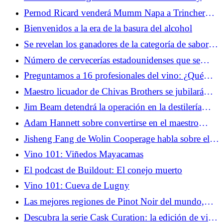
Scotland 2026
Pernod Ricard venderá Mumm Napa a Trinchero
Family Wine & Spirits
Bienvenidos a la era de la basura del alcohol
Se revelan los ganadores de la categoría de sabor
de los World Whisky Awards Scotland 2026
Número de cervecerías estadounidenses que se
contraerán por segundo año consecutivo
Preguntamos a 16 profesionales del vino: ¿Qué
champán vale la pena derrochar?
Maestro licuador de Chivas Brothers se jubilará
después de más de 40 años
Jim Beam detendrá la operación en la destilería
principal de Kentucky en 2026
Adam Hannett sobre convertirse en el maestro
mezclador de Bruichladdich
Jisheng Fang de Wolin Cooperage habla sobre el
potencial sin explotar del roble chino para la
Vino 101: Viñedos Mayacamas
maduración del whisky
El podcast de Buildout: El conejo muerto
Vino 101: Cueva de Lugny
Las mejores regiones de Pinot Noir del mundo,
mapeadas
Descubra la serie Cask Curation: la edición de vino