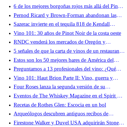
fabricante de 'Phony Negroni'
6 de los mejores borgoñas rojos más allá del Pinot
Noir
Pernod Ricard y Brown-Forman abandonan las
negociaciones de fusión, ambos lo confirman
Sazerac invierte en el tequila 818 de Kendall
Jenner
Vino 101: 30 años de Pinot Noir de la costa oeste
RNDC venderá los mercados de Oregón y
Washington a Columbia Distributing, y habrá más
5 señales de que la carta de vinos de un restaurante
movimientos por venir
es una estafa (y 5 señales de que estás a punto de
Estos son los 50 mejores bares de América del
conseguir una gran oferta)
Norte (2026)
Preguntamos a 13 profesionales del vino: ¿Qué
término sobre vinos estás cansado de escuchar?
Vino 101: Haut Brion Parte II: Vino, guerra y
religión
Four Roses lanza la segunda versión de su
colección Single Barrel de 100 pruebas
Eventos de The Whiskey Magazine en el Spirit of
Speyside Festival 2026
Recetas de Rothes Glen: Escocia en un bol
Arqueólogos descubren antiguos recibos de
cerveza de hace 4.000 años
Firestone Walker y Duvel USA adquirirán Stone