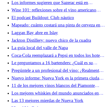
caro vale la pena derrochar?
Los informes sugieren que Sazerac está en
conversaciones con Brown-Forman tras los
Wine 101: reflexiones sobre el vino americano
rumores de fusión con Pernod
antes de volar a Burdeos
El podcast Buildout: Club náutico
Mapeado: cuánto costará una pinta de cerveza en
los 50 estados de EE. UU. en 2026
Laggan Bay abre en Islay
Jackton Distillery: nuevo chico de la cuadra
La guía local del valle de Napa
Coca-Cola reemplazará a Pepsi en todos los hoteles
Marriott en todo el mundo, poniendo fin a una
Le preguntamos a 16 bartenders: ¿Cuál es su
asociación de 34 años
pedido de bar en el aeropuerto?
Pregúntele a un profesional del vino: ¿Realmente
importan los clones de uva?
Nuevo informe: Nueva York es la primera ciudad
importante en cruzar el umbral de $9 por una pinta
11 de los mejores vinos blancos del Piamonte
de cerveza
italiano
Los mejores whiskies del mundo anunciados en
los World Whisky Awards 2026
Las 13 mejores mierdas de Nueva York