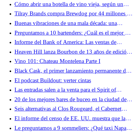
Heaven Hill es el bourbon más antiguo de la serie
Cómo abrir una botella de vino vieja, según un
hasta el momento
sumiller
Tilray Brands compra Brewdog por 44 millones de
dólares: una caída dramática desde su valoración
Buenas vibraciones de una mala década: una
máxima de más de 2 mil millones de dólares
mirada a los bares inspirados en los años 70 de
Preguntamos a 10 bartenders: ¿Cuál es el mejor bar
Nueva York
nuevo de Filadelfia?
Informe del Bank of America: Las ventas de
alcohol en los bares tienden a aumentar, mientras
Heaven Hill lanza Bourbon de 13 años de edición
que el consumo en casa disminuye
limitada para honrar el cierre del campus histórico
Vino 101: Chateau Montelena Parte I
de Deatsville
Black Cask, el primer lanzamiento permanente de
Johnnie Walker en 15 años, fusiona whisky
El podcast Buildout: verter cintas
escocés y bourbon
Las entradas salen a la venta para el Spirit of
Speyside Whiskey Festival 2026
20 de los mejores bares de buceo en la ciudad de
Nueva York
Seis alternativas al Clos Rougeard, el Cabernet
Franc más codiciado del Valle del Loira
El informe del censo de EE. UU. muestra que las
exportaciones de vino y cerveza se desplomaron en
Le preguntamos a 9 sommeliers: ¿Qué taxi Napa
472 millones de dólares en 2025
vale la pena derrochar?