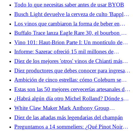
Brewing de Sapporo
Todo lo que necesitas saber antes de usar BYOB
Busch Light devuelve la cerveza de culto 'Bapple'
y muestra un nuevo sabor a pepinillo
Los vinos que cambiaron la forma de beber en
Estados Unidos, década tras década
Buffalo Trace lanza Eagle Rare 30, el bourbon más
antiguo de la marca hasta el momento
Vino 101: Haut-Brion Parte I: Un montículo de
tierra
Informe: Sazerac ofreció 15 mil millones de
dólares para comprar Brown-Forman
Diez de los mejores 'otros' vinos de Chianti más
allá del Classico
Diez productores que debes conocer para ingresar
al Pinot Noir de Oregon
Ambición de cinco estrellas: cómo Coleburn se
prepara para renacer como un resort de whisky de
Estas son las 50 mejores cervecerías artesanales de
lujo
2025
¿Habrá algún día otro Michel Rolland? Dónde se
encuentra Wine Consulting tras la pérdida del
White Claw Maker Mark Anthony Group
primer enólogo volador
adquirirá el trago largo finlandés
Diez de las añadas más legendarias del champán
Preguntamos a 14 sommeliers: ¿Qué Pinot Noir