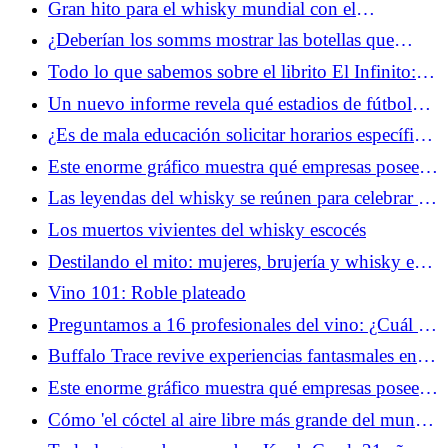
Gran hito para el whisky mundial con el
lanzamiento de Sullivans Cove 25 años
¿Deberían los somms mostrar las botellas que
venden en las redes sociales?
Todo lo que sabemos sobre el librito El Infinito:
Edición II
Un nuevo informe revela qué estadios de fútbol
americano universitario venden más alcohol
¿Es de mala educación solicitar horarios específicos
para el servicio de vino en los restaurantes?
Este enorme gráfico muestra qué empresas poseen
las principales marcas de vino de Estados Unidos
Las leyendas del whisky se reúnen para celebrar los
25 años de la Glencairn Glass
Los muertos vivientes del whisky escocés
Destilando el mito: mujeres, brujería y whisky en
la Escocia victoriana
Vino 101: Roble plateado
Preguntamos a 16 profesionales del vino: ¿Cuál es
el vino blanco más sobrevalorado? (2025)
Buffalo Trace revive experiencias fantasmales en su
destilería "embrujada"
Este enorme gráfico muestra qué empresas poseen
las principales marcas de cerveza de Estados
Cómo 'el cóctel al aire libre más grande del mundo'
Unidos
se convirtió... en sólo un partido de fútbol