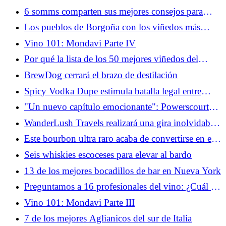
bares y restaurantes
6 somms comparten sus mejores consejos para
catar vinos a ciegas
Los pueblos de Borgoña con los viñedos más
Grand Cru (infografía)
Vino 101: Mondavi Parte IV
Por qué la lista de los 50 mejores viñedos del
mundo no da en el blanco para la industria del
BrewDog cerrará el brazo de destilación
vino
Spicy Vodka Dupe estimula batalla legal entre
Tabasco y Stoli
"Un nuevo capítulo emocionante": Powerscourt
Distillery recibe una inversión tras la suspensión de
WanderLush Travels realizará una gira inolvidable
pagos
por Escocia este julio
Este bourbon ultra raro acaba de convertirse en el
whisky americano más caro jamás vendido en una
Seis whiskies escoceses para elevar al bardo
subasta
13 de los mejores bocadillos de bar en Nueva York
Preguntamos a 16 profesionales del vino: ¿Cuál es
su vino de ganga? (2026)
Vino 101: Mondavi Parte III
7 de los mejores Aglianicos del sur de Italia