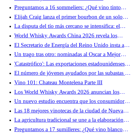
Preguntamos a 16 sommeliers: ¿Qué vino tinto
ofrece la mejor relación calidad-precio? (2026)
Elijah Craig lanza el primer bourbon de un solo
barril de 15 años a 108 grados
La disputa del tío más cercano se intensifica: el
cofundador se declara en quiebra y demanda al
World Whisky Awards China 2026 revela los
prestamista, mientras el síndico pide sanciones
ganadores
El Secretario de Energía del Reino Unido insta a
los pubs a servir cerveza más caliente para combatir
Un trago tras otro: nominadas al Oscar a Mejor
el aumento de los costos de la electricidad
Película como whiskies
'Catastrófico': Las exportaciones estadounidenses
caen en 357 millones de dólares tras la prohibición
El número de jóvenes ayudados por las subastas de
del vino en Canadá
whisky supera la barrera de los 3.000
Vino 101: Chateau Montelena Parte III
Los World Whisky Awards 2026 anuncian los
ganadores irlandeses
Un nuevo estudio encuentra que los consumidores
asocian el whisky, el tequila y el vino con distintos
Las 18 mejores vinotecas de la ciudad de Nueva
estados de ánimo
York (2026)
La agricultura tradicional se une a la elaboración
moderna de whisky en la destilería Balmaud
Preguntamos a 17 sumilleres: ¿Qué vino blanco