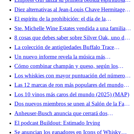
sin alcohol
Diez alternativas al Jean-Louis Chave Hermitage, el
Syrah más codiciado del norte del Ródano
El espíritu de la prohibición: el día de la
derogación con Cutty Sark
Ste. Michelle Wine Estates vendida a una familia
de agronegocios con sede en Washington
8 cosas que debes saber sobre Silver Oak, uno de
los taxis más emblemáticos de Napa
La colección de antigüedades Buffalo Trace
cumple 25 años
Un nuevo informe revela la música más
reproducida en las máquinas de discos de bar este
Cómo combinar champán y queso, según los
año
profesionales
Los whiskies con mayor puntuación del número
211 de Whisky Magazine
Las 12 marcas de ron más populares del mundo
para 2025
Los 10 vinos más caros del mundo (2025) (MAP)
Dos nuevos miembros se unen al Salón de la Fama
de la revista Whisky
Anheuser-Busch anuncia que cerrará dos
cervecerías y venderá otra
El podcast Buildout: Estimado Irving
Se anuncian los ganadores en Icons of Whisky