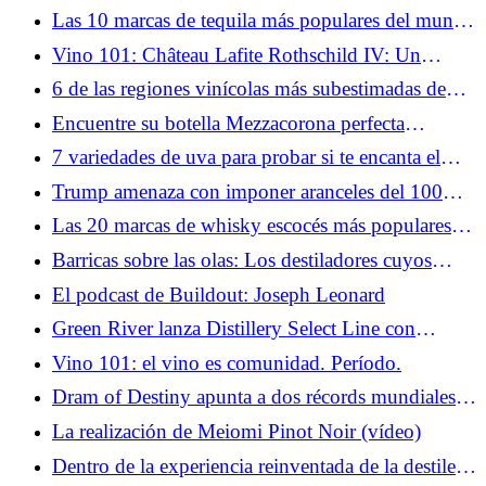
Las 10 marcas de tequila más populares del mundo
para 2026
Vino 101: Château Lafite Rothschild IV: Un
legado sellado
6 de las regiones vinícolas más subestimadas de
California (MAP)
Encuentre su botella Mezzacorona perfecta
(infografía)
7 variedades de uva para probar si te encanta el
Sauvignon Blanc
Trump amenaza con imponer aranceles del 100%
al vino y el champán franceses, Macron se resiste
Las 20 marcas de whisky escocés más populares
del mundo para 2026
Barricas sobre las olas: Los destiladores cuyos
almacenes están en mar abierto
El podcast de Buildout: Joseph Leonard
Green River lanza Distillery Select Line con
Toasted Double Oak, su bourbon más antiguo
Vino 101: el vino es comunidad. Período.
hasta la fecha
Dram of Destiny apunta a dos récords mundiales
con el actor James Cosmo a bordo
La realización de Meiomi Pinot Noir (vídeo)
Dentro de la experiencia reinventada de la destilería