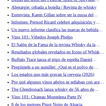
2026
Aberargie: cebada a botella | Revista de whisky
Entrevista: Karen Gillan sobre ser la musa del
hedonismo
Informes: Pernod Ricard celebró adquisición y
conversaciones de fusión con Brown Forman
Un nuevo informe clasifica las marcas de bebidas
espirituosas más populares para los tragos en los
Vino 101: Viñedos Joseph Phelps
menús estadounidenses
El Salón de la Fama de la revista Whisky da la
bienvenida a dos nuevos miembros
Resultados globales revelados en Icons of Whisky
2026
Buffalo Trace lanza el trigo de espelta Daniel
Weller, un bourbon experimental con un grano
Pregúntele a un sumiller: ¿Qué es el polvo de
poco probable
Rutherford?
Los estados que más gravan la cerveza (2026)
Por qué algunos vinos añejos se sellaban con aceite
de oliva
The Glendronach lanza whisky de 56 años de
edición limitada para conmemorar el bicentenario
Vino 101: Chateau Montelena Parte IV
8 de los mejores Pinot Noirs de Alsacia