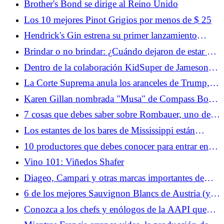
Brother's Bond se dirige al Reino Unido
Los 10 mejores Pinot Grigios por menos de $ 25
Hendrick's Gin estrena su primer lanzamiento
permanente en 9 años
Brindar o no brindar: ¿Cuándo dejaron de estar de
moda los aplausos?
Dentro de la colaboración KidSuper de Jameson en
la Semana de la Moda de París
La Corte Suprema anula los aranceles de Trump,
una victoria potencial para la industria del alcohol
Karen Gillan nombrada "Musa" de Compass Box
de EE. UU.
para el último lanzamiento de Hedonism
7 cosas que debes saber sobre Rombauer, uno de
los Chardonnays más emblemáticos de California
Los estantes de los bares de Mississippi están
vacíos mientras el ABC del estado se detiene
10 productores que debes conocer para entrar en
Borgoña
Vino 101: Viñedos Shafer
Diageo, Campari y otras marcas importantes de
bebidas espirituosas deben más de 25 millones de
6 de los mejores Sauvignon Blancs de Austria (y
dólares en reembolsos
Eslovenia)
Conozca a los chefs y enólogos de la AAPI que
encabezarán el próximo AAPI Food & Wine: