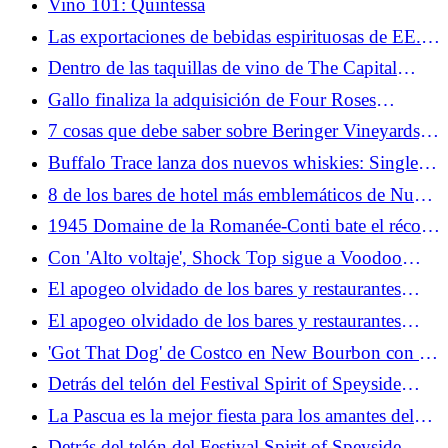
Vino 101: Quintessa
Las exportaciones de bebidas espirituosas de EE.
UU. cayeron un 3,8 por ciento en 2025 en medio
Dentro de las taquillas de vino de The Capital
de la actual batalla arancelaria
Grille: el esquivo símbolo de estatus del asador
Gallo finaliza la adquisición de Four Roses
Bourbon de Kirin Holdings
7 cosas que debe saber sobre Beringer Vineyards,
la bodega en funcionamiento continuo más antigua
Buffalo Trace lanza dos nuevos whiskies: Single
de Napa
Oak Rye Bourbon y Low Entry Proof Wheated
8 de los bares de hotel más emblemáticos de Nueva
Bourbon
York
1945 Domaine de la Romanée-Conti bate el récord
de la botella de vino más cara vendida en una
Con 'Alto voltaje', Shock Top sigue a Voodoo
subasta
Ranger en la escalera ABV
El apogeo olvidado de los bares y restaurantes
propiedad de deportistas
El apogeo olvidado de los bares y restaurantes
propiedad de deportistas
'Got That Dog' de Costco en New Bourbon con el
icónico Hot Dog de $ 1,50 en la etiqueta
Detrás del telón del Festival Spirit of Speyside
2026
La Pascua es la mejor fiesta para los amantes del
vino: esto es lo que debería beber
Detrás del telón del Festival Spirit of Speyside