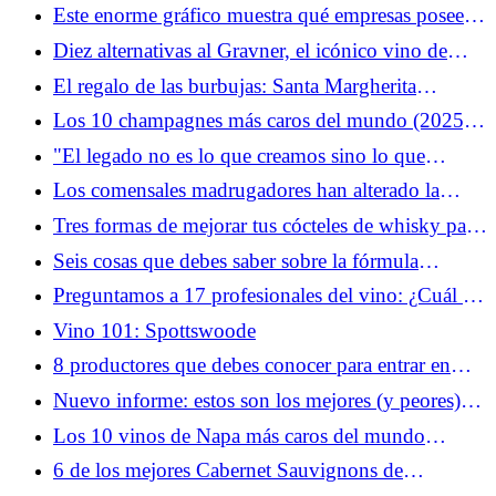
Este enorme gráfico muestra qué empresas poseen
las principales marcas de bebidas espirituosas de
Diez alternativas al Gravner, el icónico vino de
Estados Unidos
naranja de Italia
El regalo de las burbujas: Santa Margherita
Prosecco Superiore para beber, compartir y maridar
Los 10 champagnes más caros del mundo (2025)
en estas fiestas
(MAP)
"El legado no es lo que creamos sino lo que
sostenemos": la misión de Kandoblanc es preservar
Los comensales madrugadores han alterado la
las formas de arte patrimoniales
forma en que los bares hacen negocios
Tres formas de mejorar tus cócteles de whisky para
los meses más fríos
Seis cosas que debes saber sobre la fórmula
Carpano Antica, el histórico vermú dulce de Italia
Preguntamos a 17 profesionales del vino: ¿Cuál es
el Sauvignon Blanc más subestimado? (2025)
Vino 101: Spottswoode
8 productores que debes conocer para entrar en
Sonoma Pinot Noir
Nuevo informe: estos son los mejores (y peores)
aeropuertos de EE. UU. para beber durante una
Los 10 vinos de Napa más caros del mundo
escala
(2025) (MAPA)
6 de los mejores Cabernet Sauvignons de
Argentina