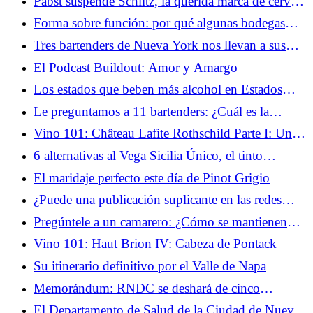
Pabst suspende Schlitz, la querida marca de cerveza
estadounidense
Forma sobre función: por qué algunas bodegas
están repensando la forma de la botella
Tres bartenders de Nueva York nos llevan a sus
rutas de bares de verano favoritas
El Podcast Buildout: Amor y Amargo
Los estados que beben más alcohol en Estados
Unidos (MAP) (2025)
Le preguntamos a 11 bartenders: ¿Cuál es la
ciudad estadounidense más emocionante para
Vino 101: Château Lafite Rothschild Parte I: Un
beber en este momento?
montículo en el pantano
6 alternativas al Vega Sicilia Único, el tinto
reputado de la Ribera del Duero
El maridaje perfecto este día de Pinot Grigio
¿Puede una publicación suplicante en las redes
sociales salvar un bar en apuros?
Pregúntele a un camarero: ¿Cómo se mantienen
burbujeantes los cócteles carbonatados?
Vino 101: Haut Brion IV: Cabeza de Pontack
Su itinerario definitivo por el Valle de Napa
Memorándum: RNDC se deshará de cinco
mercados más mientras continúa la venta de
El Departamento de Salud de la Ciudad de Nueva