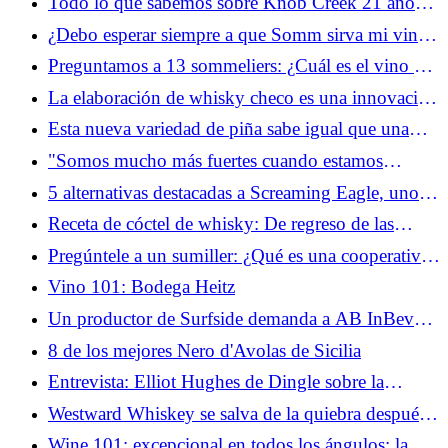
Todo lo que sabemos sobre Knob Creek 21 años,
(oficialmente)
el bourbon más antiguo de la marca hasta el
¿Debo esperar siempre a que Somm sirva mi vino
momento
en un restaurante?
Preguntamos a 13 sommeliers: ¿Cuál es el vino de
Napa más subestimado? (2025)
La elaboración de whisky checo es una innovación
moderna, con una larga historia detrás.
Esta nueva variedad de piña sabe igual que una
piña colada
"Somos mucho más fuertes cuando estamos
juntos": los productores nórdicos de whisky
5 alternativas destacadas a Screaming Eagle, uno
prefieren la colaboración a la competencia
de los vinos de culto más codiciados de Napa
Receta de cóctel de whisky: De regreso de las
cenizas
Pregúntele a un sumiller: ¿Qué es una cooperativa
de vinos?
Vino 101: Bodega Heitz
Un productor de Surfside demanda a AB InBev
por una bebida parecida a vodka
8 de los mejores Nero d'Avolas de Sicilia
Entrevista: Elliot Hughes de Dingle sobre la
paciencia, la comunidad y dos whiskies hitos
Westward Whiskey se salva de la quiebra después
de que inversores privados compraran activos
Wine 101: excepcional en todos los ángulos: la