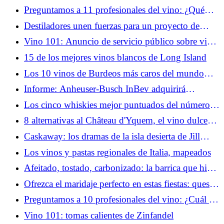
tinto de The Dalmore
Preguntamos a 11 profesionales del vino: ¿Qué
Pinot Noir ofrece la mejor inversión por su
Destiladores unen fuerzas para un proyecto de
inversión? (2025)
restauración de turberas en la reserva RSPB
Vino 101: Anuncio de servicio público sobre vino
de Acción de Gracias
15 de los mejores vinos blancos de Long Island
Los 10 vinos de Burdeos más caros del mundo
(2025) (MAP)
Informe: Anheuser-Busch InBev adquirirá
BeatBox en un acuerdo de 700 millones de dólares
Los cinco whiskies mejor puntuados del número
210 de Whisky Magazine
8 alternativas al Château d'Yquem, el vino dulce
más prestigioso del mundo
Caskaway: los dramas de la isla desierta de Jill
Boyd
Los vinos y pastas regionales de Italia, mapeados
Afeitado, tostado, carbonizado: la barrica que hizo
Kavalan
Ofrezca el maridaje perfecto en estas fiestas: queso
Comté y vino Côtes du Rhône
Preguntamos a 10 profesionales del vino: ¿Cuál es
el mejor vino tinto para principiantes? (2025)
Vino 101: tomas calientes de Zinfandel