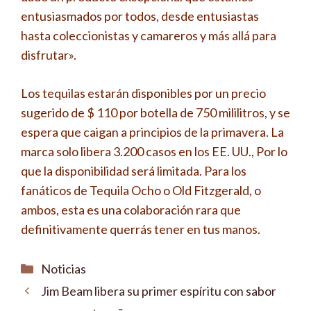
entusiasmados por todos, desde entusiastas
hasta coleccionistas y camareros y más allá para
disfrutar».
Los tequilas estarán disponibles por un precio
sugerido de $ 110 por botella de 750 mililitros, y se
espera que caigan a principios de la primavera. La
marca solo libera 3.200 casos en los EE. UU., Por lo
que la disponibilidad será limitada. Para los
fanáticos de Tequila Ocho o Old Fitzgerald, o
ambos, esta es una colaboración rara que
definitivamente querrás tener en tus manos.
Categorías
Noticias
Jim Beam libera su primer espíritu con sabor