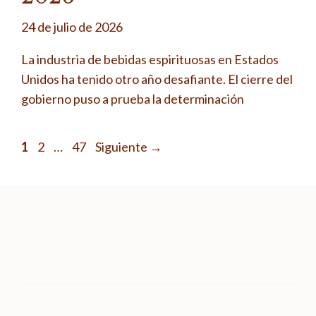
24 de julio de 2026
La industria de bebidas espirituosas en Estados
Unidos ha tenido otro año desafiante. El cierre del
gobierno puso a prueba la determinación
Página
Página
Página
1
2
…
47
Siguiente
→