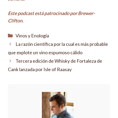
Este podcast está patrocinado por Brewer-
Clifton.
Categorías
Vinos y Enología
La razón científica por la cual es más probable
que explote un vino espumoso cálido
Tercera edición de Whisky de Fortaleza de
Cank lanzada por Isle of Raasay