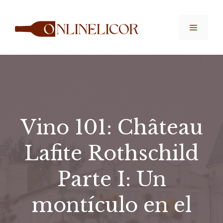
Saltar
al
Menú
contenido
Vino 101: Château
Lafite Rothschild
Parte I: Un
montículo en el