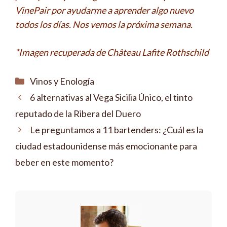
VinePair por ayudarme a aprender algo nuevo
todos los días. Nos vemos la próxima semana.
*Imagen recuperada de Château Lafite Rothschild
Categorías
Vinos y Enología
6 alternativas al Vega Sicilia Único, el tinto
reputado de la Ribera del Duero
Le preguntamos a 11 bartenders: ¿Cuál es la
ciudad estadounidense más emocionante para
beber en este momento?