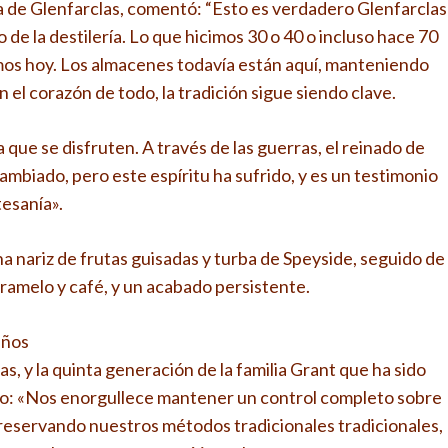
ía de Glenfarclas, comentó: “Esto es verdadero Glenfarclas
de la destilería. Lo que hicimos 30 o 40 o incluso hace 70
os hoy. Los almacenes todavía están aquí, manteniendo
 el corazón de todo, la tradición sigue siendo clave.
que se disfruten. A través de las guerras, el reinado de
ambiado, pero este espíritu ha sufrido, y es un testimonio
tesanía».
na nariz de frutas guisadas y turba de Speyside, seguido de
aramelo y café, y un acabado persistente.
años
s, y la quinta generación de la familia Grant que ha sido
l dijo: «Nos enorgullece mantener un control completo sobre
preservando nuestros métodos tradicionales tradicionales,