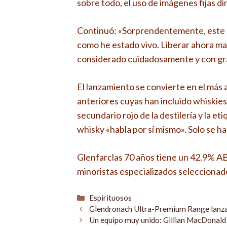
sobre todo, el uso de imágenes fijas di
Continuó: «Sorprendentemente, este b
como he estado vivo. Liberar ahora ma
considerado cuidadosamente y con gra
El lanzamiento se convierte en el más 
anteriores cuyas han incluido whiskies
secundario rojo de la destilería y la eti
whisky «habla por sí mismo». Solo se h
Glenfarclas 70 años tiene un 42.9% ABV
minoristas especializados seleccionad
Categorías
Espirituosos
Glendronach Ultra-Premium Range lanza 
Un equipo muy unido: Gillian MacDonald 