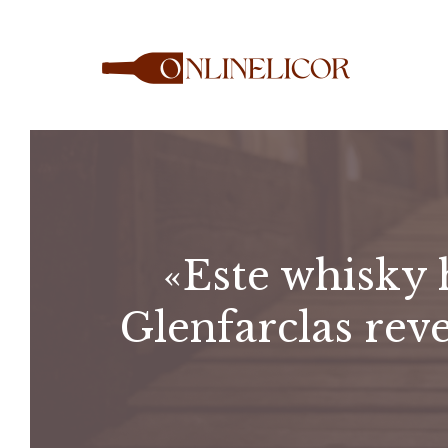
Saltar
al
contenido
«Este whisky 
Glenfarclas reve