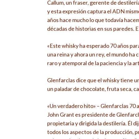
Callum, un fraser, gerente de destiler
y esta expresión captura el ADN mismo 
años hace mucho lo que todavía hacem
décadas de historias en sus paredes. En
«Este whisky ha esperado 70 años para 
una reina y ahora un rey, el mundo ha c
raro y atemporal de la paciencia y la ar
Glenfarclas dice que el whisky tiene u
un paladar de chocolate, fruta seca, c
«Un verdadero hito» – Glenfarclas 70 
John Grant es presidente de Glenfarcla
propietaria y dirigida la destilería. É
todos los aspectos de la producción, 