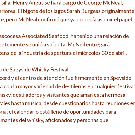
va silla; Henry Angus se hará cargo de George McNeal,
eriores. El bigote de los lagos Sarah Burgess originalmente
te, pero McNeal confirmó que ya no podía asumir el papel.
escocesa Associated Seafood, ha tenido una relación de
cientemente se unió a su junta. McNeil entregará
ena de la industria de apertura el miércoles 30 de abril.
tu de Speyside Whisky Festival
ord y el centro de atención fue firmemente en Speyside.
 con la mayor variedad de destilerías en cualquier festival
hisky, destiladores y visitantes que aman esta hermosa
ales hasta música, desde cuestionarios hasta reuniones e
toria, el calendario está lleno de oportunidades para
 amantes del whisky, aficionados y personas que