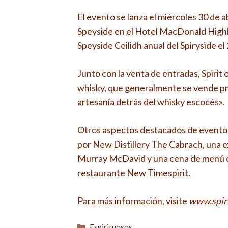
El evento se lanza el miércoles 30 de a
Speyside en el Hotel MacDonald Highla
Speyside Ceilidh anual del Spiryside el
Junto con la venta de entradas, Spirit
whisky, que generalmente se vende pre
artesanía detrás del whisky escocés».
Otros aspectos destacados de eventos 
por New Distillery The Cabrach, una e
Murray McDavid y una cena de menú de
restaurante New Timespirit.
Para más información, visite
www.spir
Categorías
Espirituosos