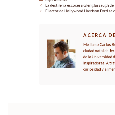
La destilería escocesa Glenglassaugh d
El actor de Hollywood Harrison Ford se 
ACERCA D
Me llamo Carlos Ro
ciudad natal de Je
de la Universidad d
inspiradoras. A tra
curiosidad y alime