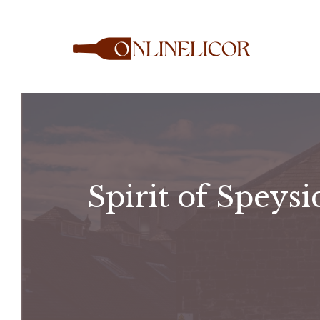
Saltar
al
contenido
Spirit of Speysi