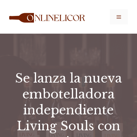
Saltar
al
Menú
contenido
Se lanza la nueva
embotelladora
independiente
Living Souls con