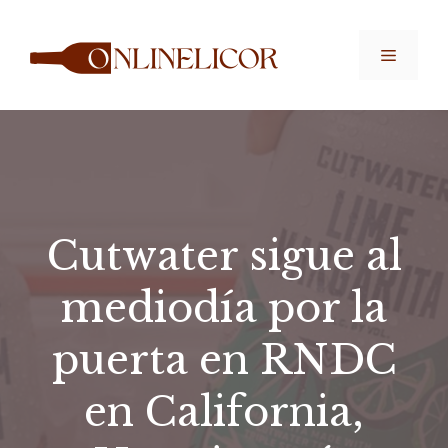
Saltar
al
Menú
contenido
Cutwater sigue al
mediodía por la
puerta en RNDC
en California,