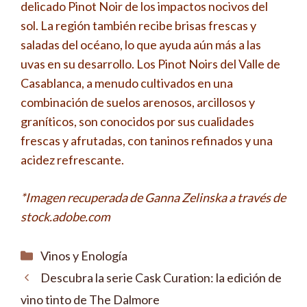
delicado Pinot Noir de los impactos nocivos del
sol. La región también recibe brisas frescas y
saladas del océano, lo que ayuda aún más a las
uvas en su desarrollo. Los Pinot Noirs del Valle de
Casablanca, a menudo cultivados en una
combinación de suelos arenosos, arcillosos y
graníticos, son conocidos por sus cualidades
frescas y afrutadas, con taninos refinados y una
acidez refrescante.
*Imagen recuperada de Ganna Zelinska a través de
stock.adobe.com
Categorías
Vinos y Enología
Descubra la serie Cask Curation: la edición de
vino tinto de The Dalmore