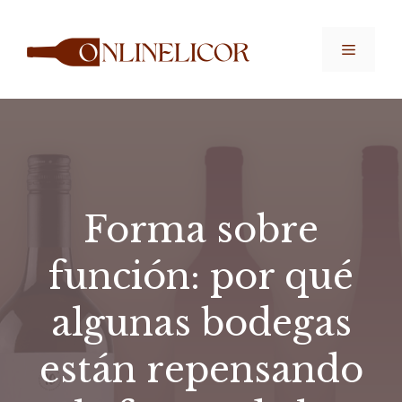
Saltar
al
Menú
contenido
Forma sobre
función: por qué
algunas bodegas
están repensando