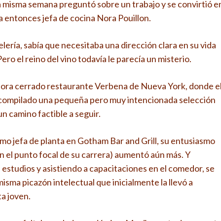
sa misma semana preguntó sobre un trabajo y se convirtió e
a entonces jefa de cocina Nora Pouillon.
lería, sabía que necesitaba una dirección clara en su vida
ro el reino del vino todavía le parecía un misterio.
ahora cerrado restaurante Verbena de Nueva York, donde e
 compilado una pequeña pero muy intencionada selección
un camino factible a seguir.
mo jefa de planta en Gotham Bar and Grill, su entusiasmo
en el punto focal de su carrera) aumentó aún más. Y
estudios y asistiendo a capacitaciones en el comedor, se
misma picazón intelectual que inicialmente la llevó a
a joven.