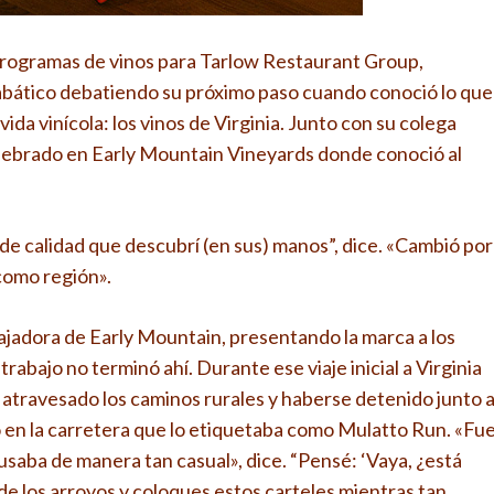
rogramas de vinos para Tarlow Restaurant Group,
bático debatiendo su próximo paso cuando conoció lo que
ida vinícola: los vinos de Virginia. Junto con su colega
elebrado en Early Mountain Vineyards donde conoció al
de calidad que descubrí (en sus) manos”, dice. «Cambió por
como región».
bajadora de Early Mountain, presentando la marca a los
rabajo no terminó ahí. Durante ese viaje inicial a Virginia
travesado los caminos rurales y haberse detenido junto a
o en la carretera que lo etiquetaba como Mulatto Run. «Fu
usaba de manera tan casual», dice. “Pensé: ‘Vaya, ¿está
e los arroyos y coloques estos carteles mientras tan