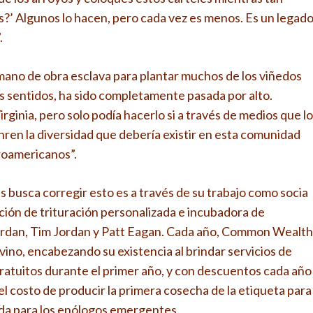
?’ Algunos lo hacen, pero cada vez es menos. Es un legad
.
ó mano de obra esclava para plantar muchos de los viñedos
os sentidos, ha sido completamente pasada por alto.
rginia, pero solo podía hacerlo si a través de medios que lo
nren la diversidad que debería existir en esta comunidad
froamericanos”.
es busca corregir esto es a través de su trabajo como socia
ión de trituración personalizada e incubadora de
rdan, Tim Jordan y Patt Eagan. Cada año, Common Wealth
ino, encabezando su existencia al brindar servicios de
gratuitos durante el primer año, y con descuentos cada año
l costo de producir la primera cosecha de la etiqueta para
ada para los enólogos emergentes.