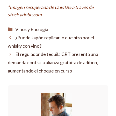
*Imagen recuperada de Davit85 a través de
stock.adobe.com
Categorías
Vinos y Enología
¿Puede Japón replicar lo que hizo por el
whisky con vino?
El regulador de tequila CRT presenta una
demanda contra la alianza gratuita de adition,
aumentando el choque en curso