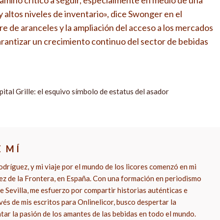
amino crítico a seguir, especialmente en medio de una
 altos niveles de inventario», dice Swonger en el
re de aranceles y la ampliación del acceso a los mercados
arantizar un crecimiento continuo del sector de bebidas
pital Grille: el esquivo símbolo de estatus del asador
E MÍ
dríguez, y mi viaje por el mundo de los licores comenzó en mi
rez de la Frontera, en España. Con una formación en periodismo
e Sevilla, me esfuerzo por compartir historias auténticas e
vés de mis escritos para Onlinelicor, busco despertar la
ntar la pasión de los amantes de las bebidas en todo el mundo.