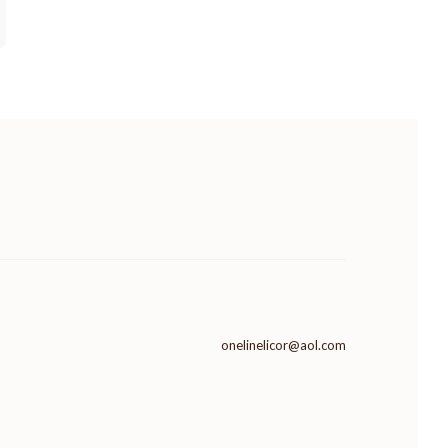
onelinelicor@aol.com