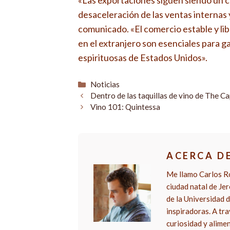
«Las exportaciones siguen siendo un c
desaceleración de las ventas internas y
comunicado. «El comercio estable y lib
en el extranjero son esenciales para g
espirituosas de Estados Unidos».
Categorías
Noticias
Dentro de las taquillas de vino de The Ca
Vino 101: Quintessa
ACERCA D
Me llamo Carlos Ro
ciudad natal de Je
de la Universidad d
inspiradoras. A tra
curiosidad y alime