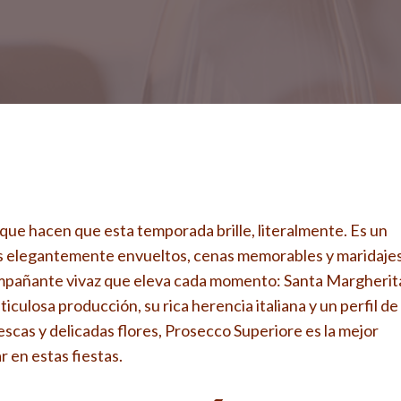
s que hacen que esta temporada brille, literalmente. Es un
os elegantemente envueltos, cenas memorables y maridaje
ompañante vivaz que eleva cada momento: Santa Margherit
iculosa producción, su rica herencia italiana y un perfil de
escas y delicadas flores, Prosecco Superiore es la mejor
 en estas fiestas.