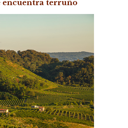
e encuentra
terruño