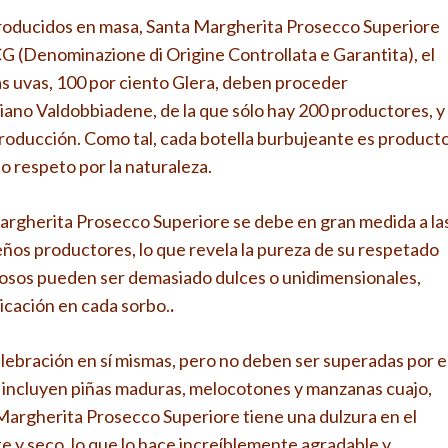
producidos en masa, Santa Margherita Prosecco Superiore
G (Denominazione di Origine Controllata e Garantita), el
as uvas, 100 por ciento Glera, deben proceder
iano Valdobbiadene, de la que sólo hay 200 productores, y
roducción. Como tal, cada botella burbujeante es product
 respeto por la naturaleza.
argherita Prosecco Superiore se debe en gran medida a la
ños productores, lo que revela la pureza de su respetado
osos pueden ser demasiado dulces o unidimensionales,
icación en cada sorbo.
.
elebración en sí mismas, pero no deben ser superadas por e
incluyen piñas maduras, melocotones y manzanas cuajo,
 Margherita Prosecco Superiore tiene una dulzura en el
nte y seco, lo que lo hace increíblemente agradable y