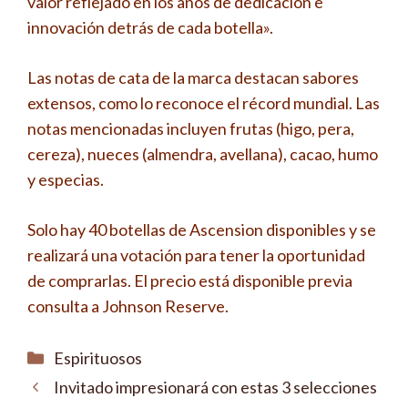
valor reflejado en los años de dedicación e
innovación detrás de cada botella».
Las notas de cata de la marca destacan sabores
extensos, como lo reconoce el récord mundial. Las
notas mencionadas incluyen frutas (higo, pera,
cereza), nueces (almendra, avellana), cacao, humo
y especias.
Solo hay 40 botellas de Ascension disponibles y se
realizará una votación para tener la oportunidad
de comprarlas. El precio está disponible previa
consulta a Johnson Reserve.
Categorías
Espirituosos
Invitado impresionará con estas 3 selecciones