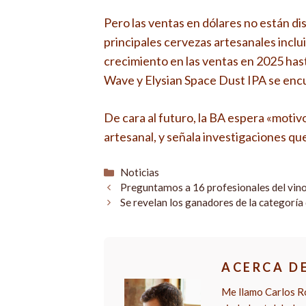
Pero las ventas en dólares no están d
principales cervezas artesanales inclu
crecimiento en las ventas en 2025 ha
Wave y Elysian Space Dust IPA se encu
De cara al futuro, la BA espera «moti
artesanal, y señala investigaciones qu
Categorías
Noticias
Preguntamos a 16 profesionales del vino
Se revelan los ganadores de la categorí
ACERCA D
Me llamo Carlos Ro