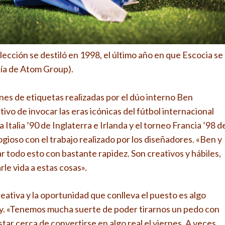
lección se destiló en 1998, el último año en que Escocia se
sía de Atom Group).
nes de etiquetas realizadas por el dúo interno Ben
vo de invocar las eras icónicas del fútbol internacional
a Italia ’90 de Inglaterra e Irlanda y el torneo Francia ’98 d
gioso con el trabajo realizado por los diseñadores. «Ben y
 todo esto con bastante rapidez. Son creativos y hábiles,
le vida a estas cosas».
reativa y la oportunidad que conlleva el puesto es algo
ky. «Tenemos mucha suerte de poder tirarnos un pedo con
tar cerca de convertirse en algo real el viernes. A veces