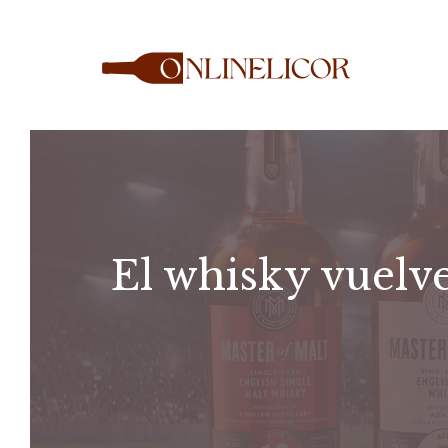
Saltar
al
contenido
El whisky vuelve