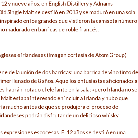
e 12 y nueve años, en English Distillery y Adnams
ld Single Malt se destiló en 2013 y se maduró en una sola
 inspirado en los grandes que vistieron la camiseta número
eno madurado en barricas de roble francés.
ngleses e irlandeses (Imagen cortesía de Atom Group)
ne de la unión de dos barricas: una barrica de vino tinto d
imer llenado de 8 años. Aquellos entusiastas aficionados a
 habrán notado el elefante en la sala: «pero Irlanda no se
 Malt estaba interesado en incluir a Irlanda y hubo que
iría mucho antes de que se produjera el proceso de
 irlandeses podrán disfrutar de un delicioso whisky.
s expresiones escocesas. El 12 años se destiló en una