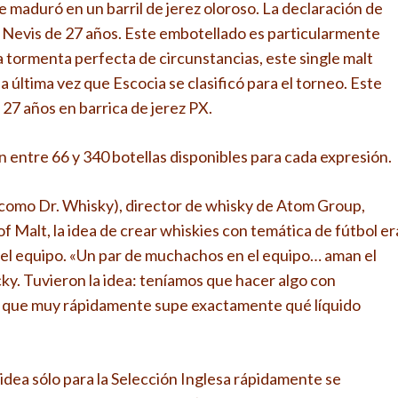
e maduró en un barril de jerez oloroso. La declaración de
n Nevis de 27 años. Este embotellado es particularmente
a tormenta perfecta de circunstancias, este single malt
 última vez que Escocia se clasificó para el torneo. Este
27 años en barrica de jerez PX.
on entre 66 y 340 botellas disponibles para cada expresión.
omo Dr. Whisky), director de whisky de Atom Group,
 Malt, la idea de crear whiskies con temática de fútbol er
el equipo. «Un par de muchachos en el equipo… aman el
cky. Tuvieron la idea: teníamos que hacer algo con
sí que muy rápidamente supe exactamente qué líquido
dea sólo para la Selección Inglesa rápidamente se