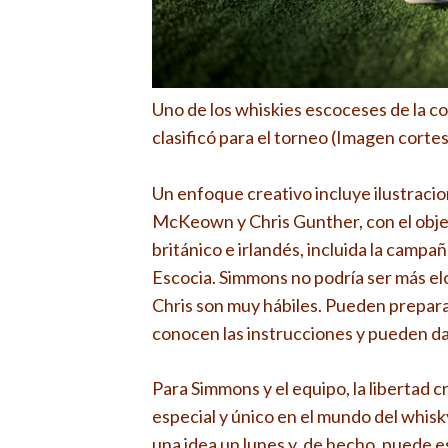
Uno de los whiskies escoceses de la co
clasificó para el torneo (Imagen corte
Un enfoque creativo incluye ilustracio
McKeown y Chris Gunther, con el objeti
británico e irlandés, incluida la campañ
Escocia. Simmons no podría ser más elo
Chris son muy hábiles. Pueden preparar
conocen las instrucciones y pueden dar
Para Simmons y el equipo, la libertad c
especial y único en el mundo del whis
una idea un lunes y, de hecho, puede es