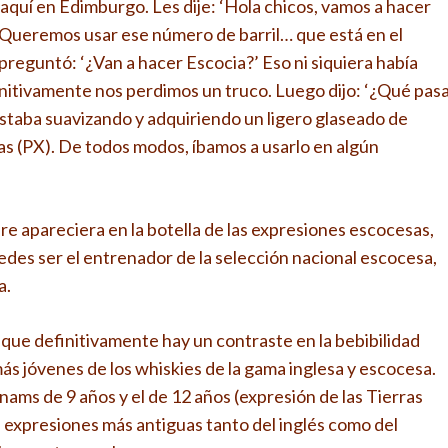
quí en Edimburgo. Les dije: ‘Hola chicos, vamos a hacer
 Queremos usar ese número de barril… que está en el
eguntó: ‘¿Van a hacer Escocia?’ Eso ni siquiera había
nitivamente nos perdimos un truco. Luego dijo: ‘¿Qué pas
taba suavizando y adquiriendo un ligero glaseado de
as (PX). De todos modos, íbamos a usarlo en algún
e apareciera en la botella de las expresiones escocesas,
uedes ser el entrenador de la selección nacional escocesa,
a.
que definitivamente hay un contraste en la bebibilidad
ás jóvenes de los whiskies de la gama inglesa y escocesa.
Adnams de 9 años y el de 12 años (expresión de las Tierras
as expresiones más antiguas tanto del inglés como del