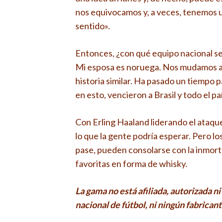
nos equivocamos y, a veces, tenemos un
sentido».
Entonces, ¿con qué equipo nacional s
Mi esposa es noruega. Nos mudamos a 
historia similar. Ha pasado un tiempo p
en esto, vencieron a Brasil y todo el p
Con Erling Haaland liderando el ataqu
lo que la gente podría esperar. Pero lo
pase, pueden consolarse con la inmort
favoritas en forma de whisky.
La gama no está afiliada, autorizada n
nacional de fútbol, ​​ni ningún fabrica