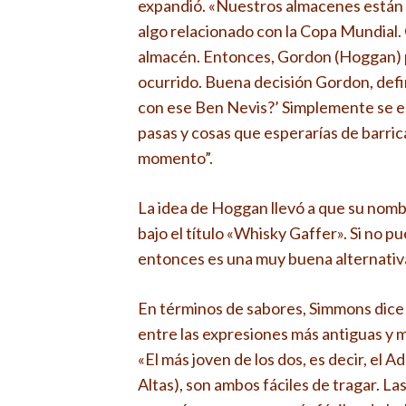
expandió. «Nuestros almacenes están a
algo relacionado con la Copa Mundial.
almacén. Entonces, Gordon (Hoggan) pr
ocurrido. Buena decisión Gordon, defi
con ese Ben Nevis?’ Simplemente se es
pasas y cosas que esperarías de barric
momento”.
La idea de Hoggan llevó a que su nombr
bajo el título «Whisky Gaffer». Si no p
entonces es una muy buena alternativ
En términos de sabores, Simmons dice 
entre las expresiones más antiguas y m
«El más joven de los dos, es decir, el 
Altas), son ambos fáciles de tragar. L