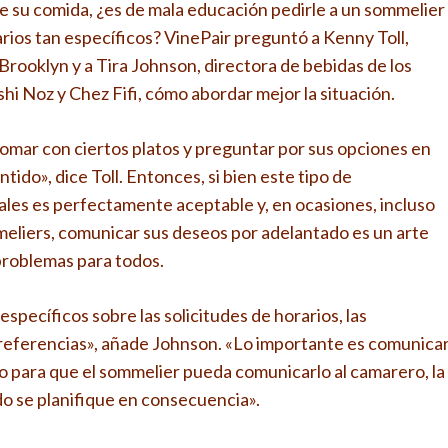
de su comida, ¿es de mala educación pedirle a un sommelier
arios tan específicos? VinePair preguntó a Kenny Toll,
rooklyn y a Tira Johnson, directora de bebidas de los
shi Noz y Chez Fifi, cómo abordar mejor la situación.
omar con ciertos platos y preguntar por sus opciones en
do», dice Toll. Entonces, si bien este tipo de
ales es perfectamente aceptable y, en ocasiones, incluso
eliers, comunicar sus deseos por adelantado es un arte
 problemas para todos.
specíficos sobre las solicitudes de horarios, las
 preferencias», añade Johnson. «Lo importante es comunica
pio para que el sommelier pueda comunicarlo al camarero, la
do se planifique en consecuencia».