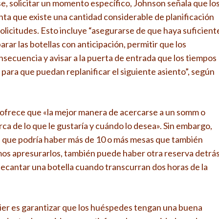
 se, solicitar un momento específico, Johnson señala que lo
ta que existe una cantidad considerable de planificación
solicitudes. Esto incluye “asegurarse de que haya suficient
arar las botellas con anticipación, permitir que los
secuencia y avisar a la puerta de entrada que los tiempos
para que puedan replanificar el siguiente asiento”, según
y ofrece que «la mejor manera de acercarse a un somm o
a de lo que le gustaría y cuándo lo desea». Sin embargo,
nta que podría haber más de 10 o más mesas que también
mos apresurarlos, también puede haber otra reserva detrá
 decantar una botella cuando transcurran dos horas de la
melier es garantizar que los huéspedes tengan una buena