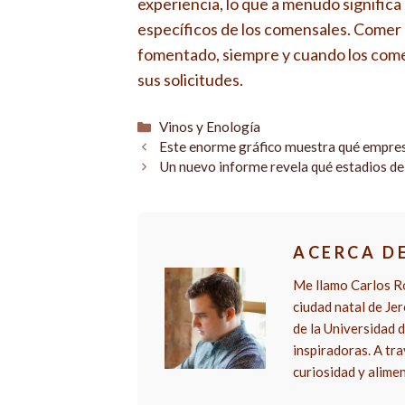
experiencia, lo que a menudo significa
específicos de los comensales. Comer 
fomentado, siempre y cuando los comen
sus solicitudes.
Categorías
Vinos y Enología
Este enorme gráfico muestra qué empresa
Un nuevo informe revela qué estadios de
ACERCA D
Me llamo Carlos Ro
ciudad natal de Je
de la Universidad d
inspiradoras. A tra
curiosidad y alime