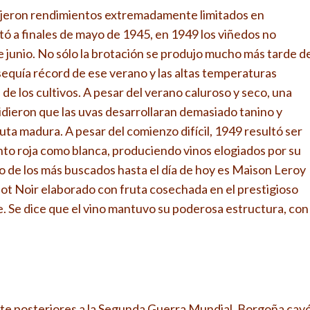
dujeron rendimientos extremadamente limitados en
etó a finales de mayo de 1945, en 1949 los viñedos no
e junio. No sólo la brotación se produjo mucho más tarde d
 sequía récord de ese verano y las altas temperaturas
de los cultivos. A pesar del verano caluroso y seco, una
dieron que las uvas desarrollaran demasiado tanino y
ta madura. A pesar del comienzo difícil, 1949 resultó ser
nto roja como blanca, produciendo vinos elogiados por su
Uno de los más buscados hasta el día de hoy es Maison Leroy
t Noir elaborado con fruta cosechada en el prestigioso
 Se dice que el vino mantuvo su poderosa estructura, con
nte posteriores a la Segunda Guerra Mundial, Borgoña cay