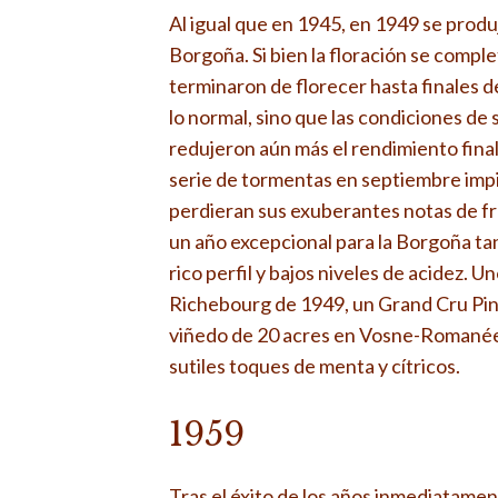
Al igual que en 1945, en 1949 se pro
Borgoña. Si bien la floración se compl
terminaron de florecer hasta finales d
lo normal, sino que las condiciones de
redujeron aún más el rendimiento final 
serie de tormentas en septiembre impi
perdieran sus exuberantes notas de fru
un año excepcional para la Borgoña ta
rico perfil y bajos niveles de acidez. 
Richebourg de 1949, un Grand Cru Pino
viñedo de 20 acres en Vosne-Romanée.
sutiles toques de menta y cítricos.
1959
Tras el éxito de los años inmediatame