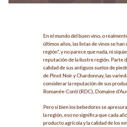
En el mundo del buen vino, o realmente
últimos años, las listas de vinos se h
región”, y no parece que nada, ni siqu
reputación de la ilustre región. Parte
calidad de sus antiguos suelos de piedr
de Pinot Noir y Chardonnay, las varied
considerar la reputación de sus prod
Romanée-Conti (RDC), Domaine d’Auven
Pero si bien los bebedores se apresur
la región, eso no significa que cada añ
producto agrícola y la calidad de los