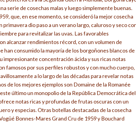
una serie de cosechas malas y luego simplemente buenas.
59, que, en ese momento, se consideró la mejor cosecha
 primavera dio paso a un verano largo, caluroso y seco co
tiembre para revitalizar las uvas. Las favorables
on alcanzar rendimientos récord, con un volumen de
 se han consumido la mayoría de los borgoñones blancos de
su impresionante concentración ácida y sus ricas notas
son famosos por sus perfiles robustos y con mucho cuerpo,
avillosamente a lo largo de las décadas para revelar notas
unos de los mejores ejemplos son Domaine de la Romanée
este último un monopolio de la República Democrática del
 ofrece notas ricas y profundas de frutas oscuras con un
uero y especias. Otras botellas destacadas de la cosecha
 Vogüé Bonnes-Mares Grand Cru de 1959 y Bouchard