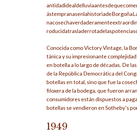
antidadidealdelluviaantesdequecome
ástempranasenlahistoriadeBorgoñaLa
nacosechaverdaderamenteextraordi
roducidatrasladerrotadelaspotencias
Conocida como Victory Vintage, la Bor
tánica y su impresionante complejidad
en botella a lo largo de décadas. De l
de la República Democrática del Congo
botellas en total, sino que fue la cosech
filoxera de la bodega, que fueron arra
consumidores están dispuestos a paga
botellas se vendieron en Sotheby’s po
1949