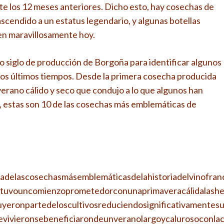
e los 12 meses anteriores. Dicho esto, hay cosechas de
cendido a un estatus legendario, y algunas botellas
en maravillosamente hoy.
o siglo de producción de Borgoña para identificar algunos
los últimos tiempos. Desde la primera cosecha producida
verano cálido y seco que condujo a lo que algunos han
o, estas son 10 de las cosechas más emblemáticas de
adelascosechasmásemblemáticasdelahistoriadelvinofran
tuvouncomienzoprometedorconunaprimaveracálidalashe
uyeronpartedeloscultivosreduciendosignificativamentes
evivieronsebeneficiarondeunveranolargoycalurosoconla