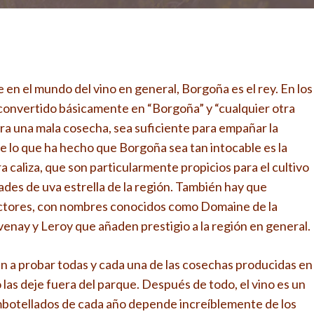
 en el mundo del vino en general, Borgoña es el rey. En los
an convertido básicamente en “Borgoña” y “cualquier otra
iera una mala cosecha, sea suficiente para empañar la
 de lo que ha hecho que Borgoña sea tan intocable es la
a caliza, que son particularmente propicios para el cultivo
ades de uva estrella de la región. También hay que
uctores, con nombres conocidos como Domaine de la
ay y Leroy que añaden prestigio a la región en general.
an a probar todas y cada una de las cosechas producidas en
o las deje fuera del parque. Después de todo, el vino es un
 embotellados de cada año depende increíblemente de los