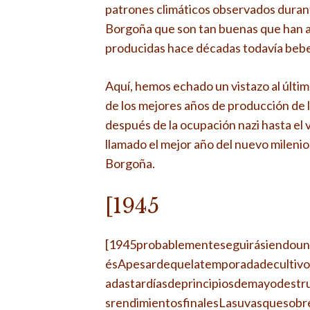
patrones climáticos observados durant
Borgoña que son tan buenas que han as
producidas hace décadas todavía beb
Aquí, hemos echado un vistazo al últim
de los mejores años de producción de 
después de la ocupación nazi hasta el 
llamado el mejor año del nuevo mileni
Borgoña.
[1945
[1945probablementeseguirásiendoun
ésApesardequelatemporadadecultivo
adastardíasdeprincipiosdemayodestr
srendimientosfinalesLasuvasquesobr