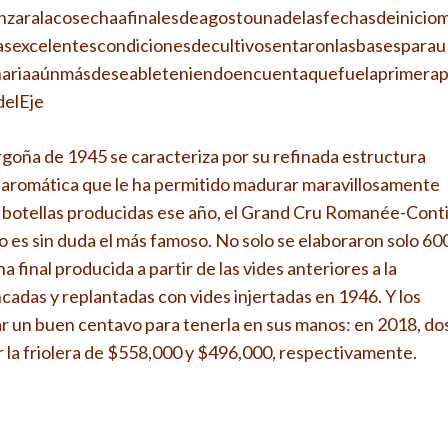
nzaralacosechaafinalesdeagostounadelasfechasdeinicio
sexcelentescondicionesdecultivosentaronlasbasesparau
nariaaúnmásdeseableteniendoencuentaquefuelaprimera
delEje
goña de 1945 se caracteriza por su refinada estructura
 aromática que le ha permitido madurar maravillosamente
as botellas producidas ese año, el Grand Cru Romanée-Cont
 es sin duda el más famoso. No solo se elaboraron solo 60
a final producida a partir de las vides anteriores a la
ncadas y replantadas con vides injertadas en 1946. Y los
r un buen centavo para tenerla en sus manos: en 2018, do
r la friolera de $558,000 y $496,000, respectivamente.