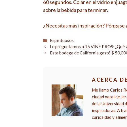
60 segundos. Colar en el vidrio enjuag
sobre la bebida para terminar.
¿Necesitas más inspiración? Póngase al
Categorías
Espirituosos
Le preguntamos a 15 VINE PROS: ¿Qué vin
Esta bodega de California gastó $ 50,00
ACERCA D
Me llamo Carlos Ro
ciudad natal de Je
de la Universidad d
inspiradoras. A tra
curiosidad y alime