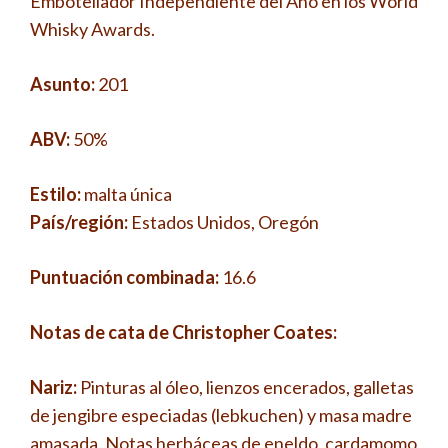
Embotellador Independiente del Año en los World
Whisky Awards.
Asunto:
201
ABV:
50%
Estilo:
malta única
País/región:
Estados Unidos, Oregón
Puntuación combinada:
16.6
Notas de cata de Christopher Coates:
Nariz:
Pinturas al óleo, lienzos encerados, galletas
de jengibre especiadas (lebkuchen) y masa madre
amasada. Notas herbáceas de eneldo, cardamomo