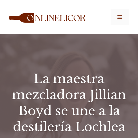
Saltar
al
Menú
contenido
La maestra
mezcladora Jillian
Boyd se une a la
destilería Lochlea