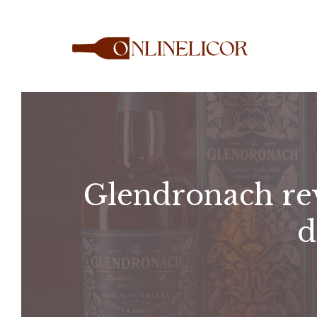
Saltar
al
contenido
Glendronach rev
d