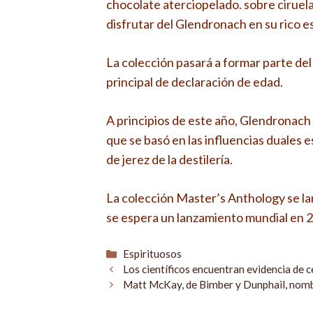
chocolate aterciopelado. sobre ciruela
disfrutar del Glendronach en su rico e
La colección pasará a formar parte de
principal de declaración de edad.
A principios de este año, Glendronach 
que se basó en las influencias duales 
de jerez de la destilería.
La colección Master’s Anthology se la
se espera un lanzamiento mundial en 
Categorías
Espirituosos
Los científicos encuentran evidencia de 
Matt McKay, de Bimber y Dunphail, nomb