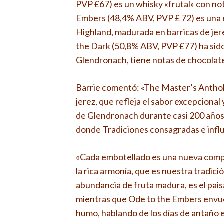
PVP £67) es un whisky «frutal» con not
Embers (48,4% ABV, PVP £ 72) es una ex
Highland, madurada en barricas de jer
the Dark (50,8% ABV, PVP £77) ha sid
Glendronach, tiene notas de chocolate,
Barrie comentó: «The Master’s Antholo
jerez, que refleja el sabor excepciona
de Glendronach durante casi 200 años. 
donde Tradiciones consagradas e influ
«Cada embotellado es una nueva compo
la rica armonía, que es nuestra tradició
abundancia de fruta madura, es el pais
mientras que Ode to the Embers envuel
humo, hablando de los días de antaño e