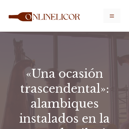
Saltar
al
Menú
contenido
«Una ocasión
trascendental»:
alambiques
instalados en la