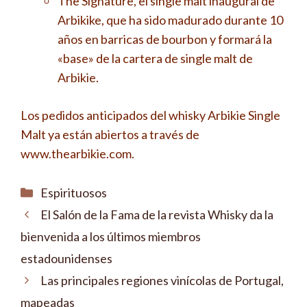
The Signature, el single malt inaugural de
Arbikike, que ha sido madurado durante 10
años en barricas de bourbon y formará la
«base» de la cartera de single malt de
Arbikie.
Los pedidos anticipados del whisky Arbikie Single
Malt ya están abiertos a través de
www.thearbikie.com.
Categorías
Espirituosos
El Salón de la Fama de la revista Whisky da la
bienvenida a los últimos miembros
estadounidenses
Las principales regiones vinícolas de Portugal,
mapeadas