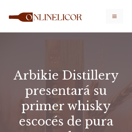
Saltar
al
Menú
contenido
Arbikie Distillery
presentará su
primer whisky
escocés de pura