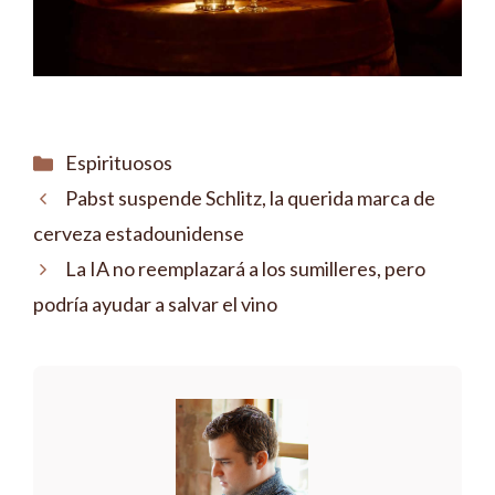
Categorías
Espirituosos
Pabst suspende Schlitz, la querida marca de
cerveza estadounidense
La IA no reemplazará a los sumilleres, pero
podría ayudar a salvar el vino