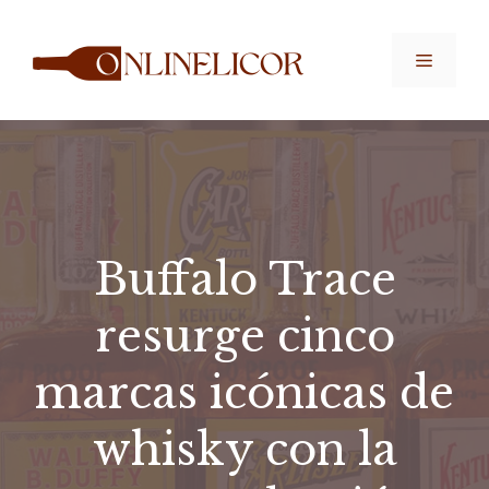
Saltar
al
Menú
contenido
Buffalo Trace
resurge cinco
marcas icónicas de
whisky con la