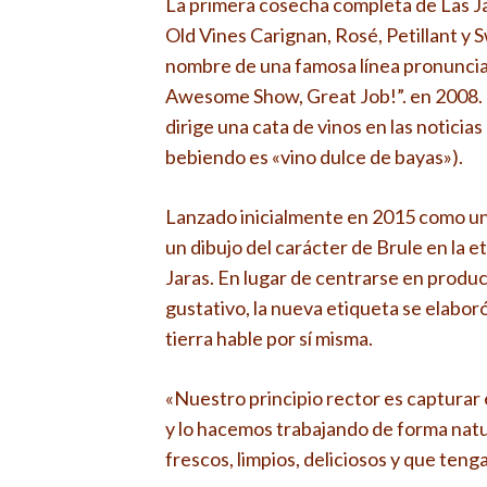
La primera cosecha completa de Las Ja
Old Vines Carignan, Rosé, Petillant y 
nombre de una famosa línea pronunciad
Awesome Show, Great Job!”. en 2008. (En
dirige una cata de vinos en las noticia
bebiendo es «vino dulce de bayas»).
Lanzado inicialmente en 2015 como u
un dibujo del carácter de Brule en la e
Jaras. En lugar de centrarse en produci
gustativo, la nueva etiqueta se elaboró 
tierra hable por sí misma.
«Nuestro principio rector es capturar el
y lo hacemos trabajando de forma natu
frescos, limpios, deliciosos y que teng