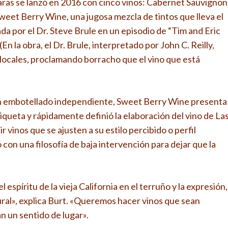
ras se lanzó en 2016 con cinco vinos: Cabernet Sauvignon
Sweet Berry Wine, una jugosa mezcla de tintos que lleva el
a por el Dr. Steve Brule en un episodio de “Tim and Eric
 la obra, el Dr. Brule, interpretado por John C. Reilly,
s locales, proclamando borracho que el vino que está
n embotellado independiente, Sweet Berry Wine presenta
tiqueta y rápidamente definió la elaboración del vino de La
r vinos que se ajusten a su estilo percibido o perfil
​​con una filosofía de baja intervención para dejar que la
 espíritu de la vieja California en el terruño y la expresión,
ral», explica Burt. «Queremos hacer vinos que sean
an un sentido de lugar».