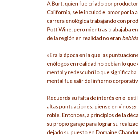
A Burt, quien fue criado por productor
California, se le inculcó el amor por l
carrera enológica trabajando con pro
Pott Wine, pero mientras trabajaba en 
de la región en realidad no eran
bebid
«Era la época en la que las puntuacio
enólogos en realidad no bebían lo que e
mental y redescubrí lo que significaba 
mental fue salir del infierno corporati
Recuerda su falta de interés en el est
altas puntuaciones: piense en vinos g
roble. Entonces, a principios de la dé
su propio garaje para lograr su realiz
dejado su puesto en Domaine Chandon d