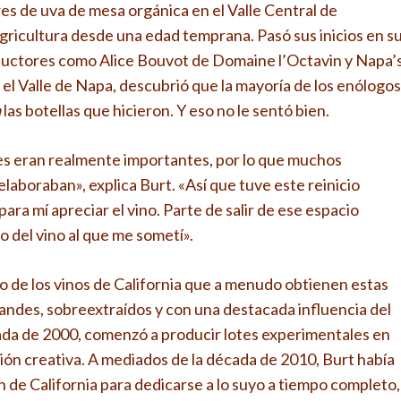
es de uva de mesa orgánica en el Valle Central de
a agricultura desde una edad temprana. Pasó sus inicios en s
ductores como Alice Bouvot de Domaine l’Octavin y Napa’
el Valle de Napa, descubrió que la mayoría de los enólogos
a
las botellas que hicieron. Y eso no le sentó bien.
nes eran realmente importantes, por lo que muchos
laboraban», explica Burt. «Así que tuve este reinicio
para mí apreciar el vino. Parte de salir de ese espacio
vo del vino al que me sometí».
ilo de los vinos de California que a menudo obtienen estas
randes, sobreextraídos y con una destacada influencia del
cada de 2000, comenzó a producir lotes experimentales en
ación creativa. A mediados de la década de 2010, Burt había
e California para dedicarse a lo suyo a tiempo completo,