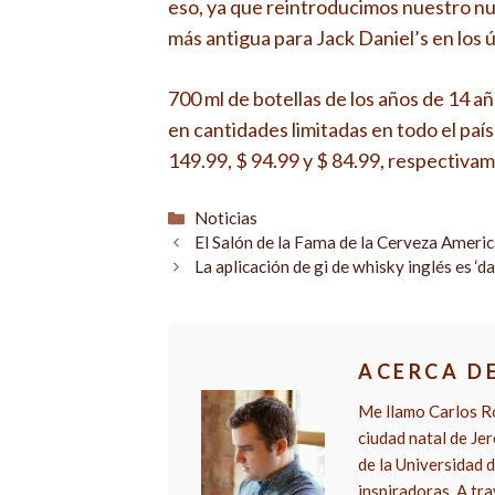
eso, ya que reintroducimos nuestro n
más antigua para Jack Daniel’s en los 
700 ml de botellas de los años de 14 a
en cantidades limitadas en todo el país
149.99, $ 94.99 y $ 84.99, respectiva
Categorías
Noticias
El Salón de la Fama de la Cerveza Americ
La aplicación de gi de whisky inglés es ‘
ACERCA D
Me llamo Carlos Ro
ciudad natal de Je
de la Universidad d
inspiradoras. A tra