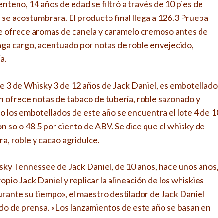
nteno, 14 años de edad se filtró a través de 10 pies de
se acostumbrara. El producto final llega a 126.3 Prueba
ue ofrece aromas de canela y caramelo cremoso antes de
aga cargo, acentuado por notas de roble envejecido,
a.
te 3 de Whisky 3 de 12 años de Jack Daniel, es embotellado
n ofrece notas de tabaco de tubería, roble sazonado y
 los embotellados de este año se encuentra el lote 4 de 1
on solo 48.5 por ciento de ABV. Se dice que el whisky de
a, roble y cacao agridulce.
ky Tennessee de Jack Daniel, de 10 años, hace unos años
pio Jack Daniel y replicar la alineación de los whiskies
urante su tiempo», el maestro destilador de Jack Daniel
do de prensa. «Los lanzamientos de este año se basan en