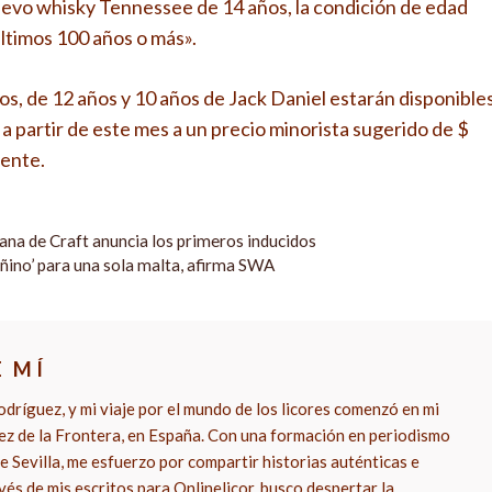
uevo whisky Tennessee de 14 años, la condición de edad
últimos 100 años o más».
ños, de 12 años y 10 años de Jack Daniel estarán disponible
 a partir de este mes a un precio minorista sugerido de $
mente.
ana de Craft anuncia los primeros inducidos
dañino’ para una sola malta, afirma SWA
E MÍ
dríguez, y mi viaje por el mundo de los licores comenzó en mi
rez de la Frontera, en España. Con una formación en periodismo
e Sevilla, me esfuerzo por compartir historias auténticas e
vés de mis escritos para Onlinelicor, busco despertar la