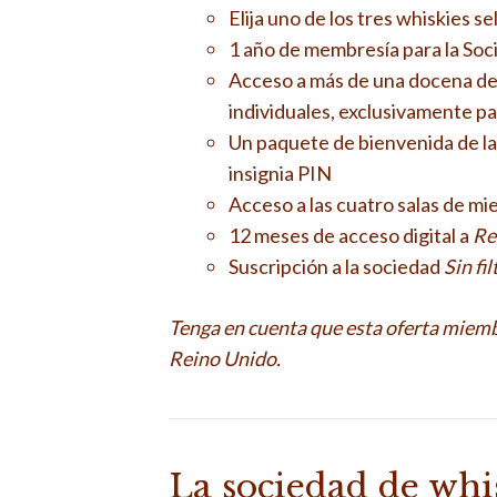
Elija uno de los tres whiskies 
1 año de membresía para la So
Acceso a más de una docena de
individuales, exclusivamente p
Un paquete de bienvenida de la
insignia PIN
Acceso a las cuatro salas de m
12 meses de acceso digital a
Re
Suscripción a la sociedad
Sin fi
Tenga en cuenta que esta oferta miemb
Reino Unido.
La sociedad de wh