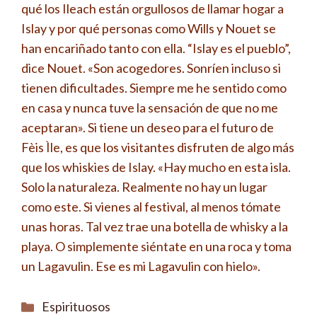
qué los Ileach están orgullosos de llamar hogar a
Islay y por qué personas como Wills y Nouet se
han encariñado tanto con ella. “Islay es el pueblo”,
dice Nouet. «Son acogedores. Sonríen incluso si
tienen dificultades. Siempre me he sentido como
en casa y nunca tuve la sensación de que no me
aceptaran». Si tiene un deseo para el futuro de
Fèis Ìle, es que los visitantes disfruten de algo más
que los whiskies de Islay. «Hay mucho en esta isla.
Solo la naturaleza. Realmente no hay un lugar
como este. Si vienes al festival, al menos tómate
unas horas. Tal vez trae una botella de whisky a la
playa. O simplemente siéntate en una roca y toma
un Lagavulin. Ese es mi Lagavulin con hielo».
Categorías
Espirituosos