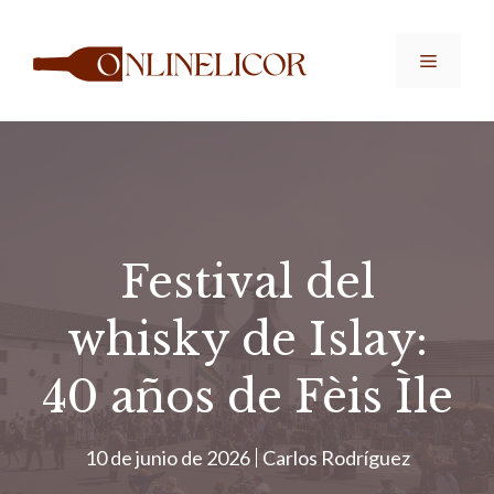
Saltar
al
Menú
contenido
Festival del
whisky de Islay:
40 años de Fèis Ìle
10 de junio de 2026
Carlos Rodríguez