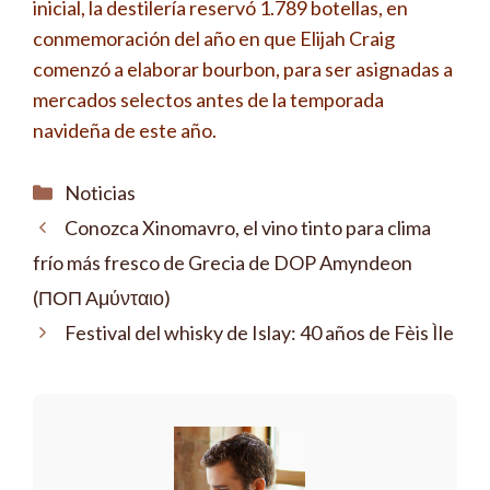
inicial, la destilería reservó 1.789 botellas, en
conmemoración del año en que Elijah Craig
comenzó a elaborar bourbon, para ser asignadas a
mercados selectos antes de la temporada
navideña de este año.
Categorías
Noticias
Conozca Xinomavro, el vino tinto para clima
frío más fresco de Grecia de DOP Amyndeon
(ΠΟΠ Αμύνταιο)
Festival del whisky de Islay: 40 años de Fèis Ìle