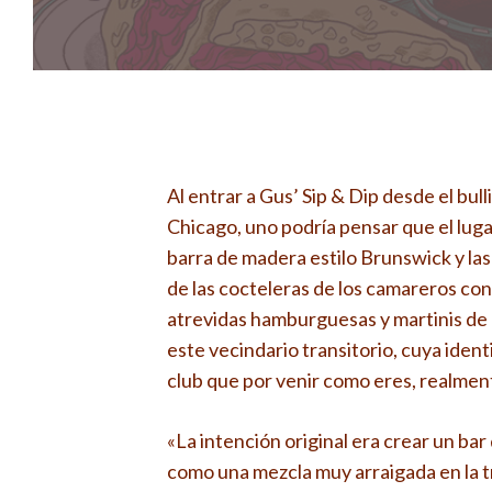
Al entrar a Gus’ Sip & Dip desde el bul
Chicago, uno podría pensar que el lugar
barra de madera estilo Brunswick y las
de las cocteleras de los camareros co
atrevidas hamburguesas y martinis de $ 
este vecindario transitorio, cuya iden
club que por venir como eres, realmen
«La intención original era crear un bar
como una mezcla muy arraigada en la tra