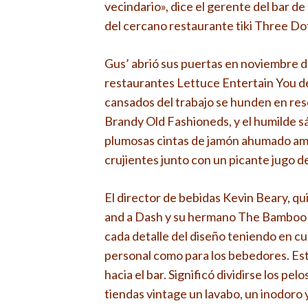
vecindario», dice el gerente del bar de
del cercano restaurante tiki Three Do
Gus’ abrió sus puertas en noviembre d
restaurantes Lettuce Entertain You de
cansados ​​del trabajo se hunden en 
Brandy Old Fashioneds, y el humilde s
plumosas cintas de jamón ahumado amo
crujientes junto con un picante jugo d
El director de bebidas Kevin Beary, q
and a Dash y su hermano The Bamboo 
cada detalle del diseño teniendo en cu
personal como para los bebedores. Es
hacia el bar. Significó dividirse los pel
tiendas vintage un lavabo, un inodoro 