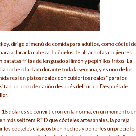
ey, dirige el menú de comida para adultos, como cóctel d
ara aclarar la cabeza, buñuelos de alcachofas crujientes
atatas fritas de lenguado al limón y pepinillos fritos. La
ianoche o la 1 am durante toda la semana, y es uno de los
ida real en platos reales con cubiertos reales” para los
esitan un poco de cariño después del turno. Después de
ler.
e 18 dólares se convirtieron en la norma, en un momento e
n más seltzers RTD que cócteles artesanales, la pareja
ir los cócteles clásicos bien hechos y ponerles un precio lo