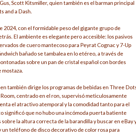
 Gus, Scott Kitsmiller, quien también es el barman principal
ts and a Dash.
e 2024, con el formidable peso del gigante grupo de
trás. El ambiente es elegante pero accesible: los pasivos
reservados de cuero mantecoso para Peyrat Cognac y 7-Up
ándwich bañado se tambalea en lo etéreo, a través de
ntonadas sobre un pan de cristal español con bordes
e mostaza.
uien también dirige los programas de bebidas en Three Dot
Room, centrado en el ron, supervisó meticulosamente
enta el atractivo atemporal y la comodidad tanto para el
to significó que no hubo una incómoda puerta batiente
os sobre la altura correcta de la barandilla y buscar en eBay 
y un teléfono de disco decorativo de color rosa para