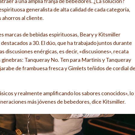
traer a una amplia franja de bebedores. ¿La solución?
spirituosa generalista de alta calidad de cada categoría,
 ahorros al cliente.
s marcas de bebidas espirituosas, Beary y Kitsmiller
 destacados a 30. El dúo, que ha trabajado juntos durante
s discusiones enérgicas, es decir, «discusiones», recata
os ginebras: Tanqueray No. Ten para Martinis y Tanqueray
jarabe de frambuesa fresca y Gimlets teñidos de cordial d
ásicos y realmente amplificando los sabores conocidos», lo
eneraciones más jóvenes de bebedores, dice Kitsmiller.