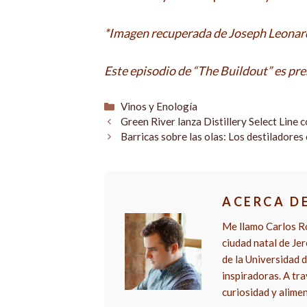
*Imagen recuperada de Joseph Leonar
Este episodio de “The Buildout” es pr
Categorías
Vinos y Enología
Green River lanza Distillery Select Line
Barricas sobre las olas: Los destiladore
ACERCA D
Me llamo Carlos Ro
ciudad natal de Je
de la Universidad d
inspiradoras. A tra
curiosidad y alime