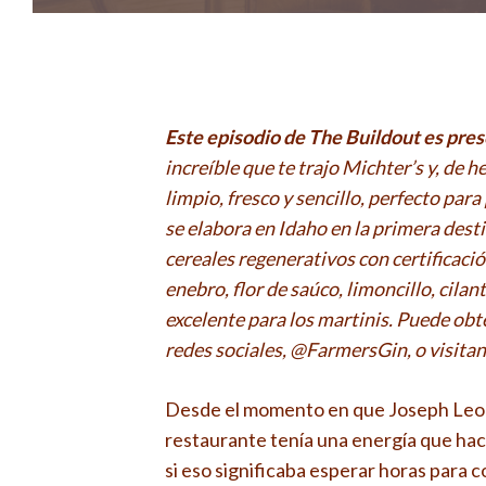
Este episodio de The Buildout es pre
increíble que te trajo Michter’s y, de h
limpio, fresco y sencillo, perfecto par
se elabora en Idaho en la primera dest
cereales regenerativos con certificació
enebro, flor de saúco, limoncillo, cilant
excelente para los martinis. Puede ob
redes sociales, @FarmersGin, o visit
Desde el momento en que Joseph Leona
restaurante tenía una energía que hací
si eso significaba esperar horas para 