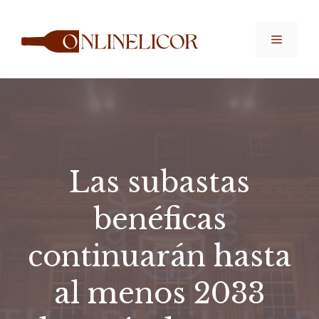
Saltar
al
Menú
contenido
Las subastas
benéficas
continuarán hasta
al menos 2033