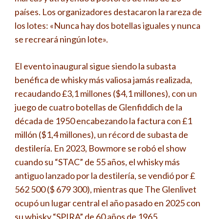
países. Los organizadores destacaron la rareza de
los lotes: «Nunca hay dos botellas iguales y nunca
se recreará ningún lote».
El evento inaugural sigue siendo la subasta
benéfica de whisky más valiosa jamás realizada,
recaudando £3,1 millones ($4,1 millones), con un
juego de cuatro botellas de Glenfiddich de la
década de 1950 encabezando la factura con £1
millón ($1,4 millones), un récord de subasta de
destilería. En 2023, Bowmore se robó el show
cuando su “STAC” de 55 años, el whisky más
antiguo lanzado por la destilería, se vendió por £
562 500 ($ 679 300), mientras que The Glenlivet
ocupó un lugar central el año pasado en 2025 con
su whisky “SPIRA” de 60 años de 1965