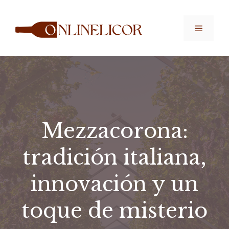
Saltar
al
Menú
contenido
Mezzacorona:
tradición italiana,
innovación y un
toque de misterio