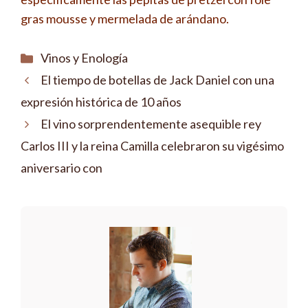
gras mousse y mermelada de arándano.
Categorías
Vinos y Enología
El tiempo de botellas de Jack Daniel con una
expresión histórica de 10 años
El vino sorprendentemente asequible rey
Carlos III y la reina Camilla celebraron su vigésimo
aniversario con