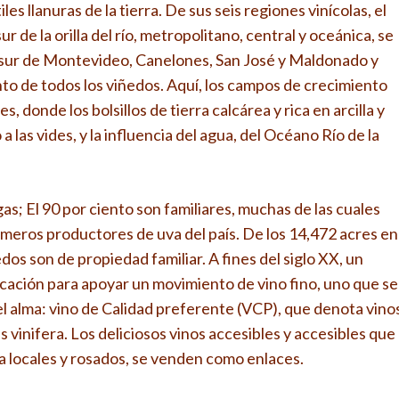
es llanuras de la tierra. De sus seis regiones vinícolas, el
l sur de la orilla del río, metropolitano, central y oceánica, se
sur de Montevideo, Canelones, San José y Maldonado y
nto de todos los viñedos. Aquí, los campos de crecimiento
, donde los bolsillos de tierra calcárea y rica en arcilla y
 las vides, y la influencia del agua, del Océano Río de la
; El 90 por ciento son familiares, muchas de las cuales
imeros productores de uva del país. De los 14,472 acres en
os son de propiedad familiar. A fines del siglo XX, un
ación para apoyar un movimiento de vino fino, uno que se
l alma: vino de Calidad preferente (VCP), que denota vino
 vinifera. Los deliciosos vinos accesibles y accesibles que
 locales y rosados, se venden como enlaces.