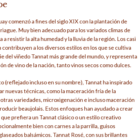
oe
ay comenzó a fines del siglo XIX con la plantación de
rriague. Muy bien adecuado para los variados climas de
a resistir la alta humedad y la lluvia de la región. Los casi
contribuyen a los diversos estilos en los que se cultiva
cie del viñedo Tannat más grande del mundo, y representa
ón de vino de la nación, tanto vinos secos como dulces.
o (reflejado incluso en su nombre), Tannat ha inspirado
r nuevas técnicas, como la maceración fría de la
otras variedades, microxigenación e incluso maceración
roducir beaujolais. Estos enfoques han ayudado a crear
a que prefiera un Tannat clásico o un estilo creativo
ionalmente bien con carnes a la parrilla, guisos
glaseados balsámicos. Tannat Rosé, con sus brillantes