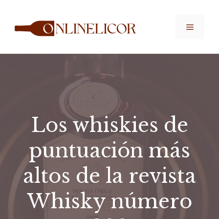
Saltar
al
Menú
contenido
Los whiskies de
puntuación más
altos de la revista
Whisky número