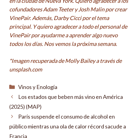
en la ciudad de Nueva York. Quiero agradecer a los
cofundadores Adam Teeter y Josh Malin por crear
VinePair. Además, Darby Cicci por el tema
principal. Y quiero agradecer a todo el personal de
VinePair por ayudarme a aprender algo nuevo
todos los días. Nos vemos la próxima semana.
*Imagen recuperada de Molly Bailey a través de
unsplash.com
Categorías
Vinos y Enología
Los estados que beben más vino en América
(2025) (MAP)
París suspende el consumo de alcohol en
público mientras una ola de calor récord sacude a
Francia