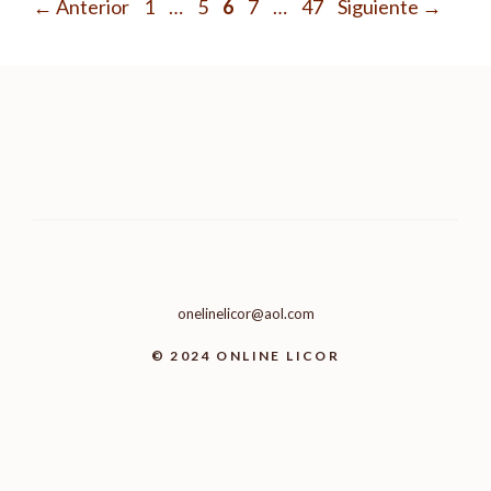
Página
Página
Página
Página
Página
←
Anterior
1
…
5
6
7
…
47
Siguiente
→
onelinelicor@aol.com
© 2024 ONLINE LICOR