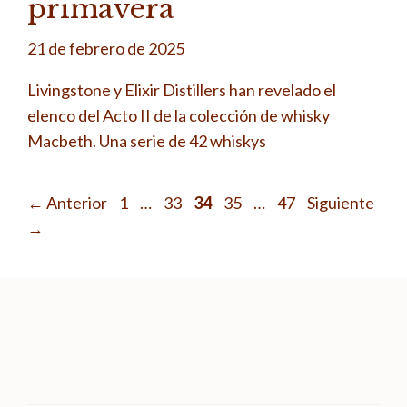
primavera
21 de febrero de 2025
Livingstone y Elixir Distillers han revelado el
elenco del Acto II de la colección de whisky
Macbeth. Una serie de 42 whiskys
Página
Página
Página
Página
Página
←
Anterior
1
…
33
34
35
…
47
Siguiente
→